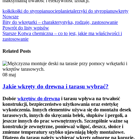
maksymalną trwałość i efektywność izolacji.
kołki
kołki do styropianu
ocieplanie
talerzyki do styropianu
wkręty
Nowsze
Bity do wkrętarki – charakterystyka, rodzaje, zastosowanie
Powrót do listy wpisów
Starsze
Kotwa chemiczna – co to jest, jakie ma właściwości i
zastosowanie
Related Posts
08
maj
Jakie wkręty do drewna i tarasu wybrać?
Dobór
wkrętów do drewna
i tarasu wpływa na trwałość
konstrukcji, bezpieczeństwo użytkowania oraz estetykę
wykończenia. Innych elementów używa się do montażu desek
tarasowych, innych do skręcania belek, słupków i pergoli, a
jeszcze innych do prac wewnętrznych. Szczególnie ważne są
konstrukcje zewnętrzne, ponieważ wilgoć, deszcz, słońce i
zmienne temperatury szybko ujawniają błędy montażowe.
Dlatego do tarasu należy wybierać wkręty odporne na korozję,