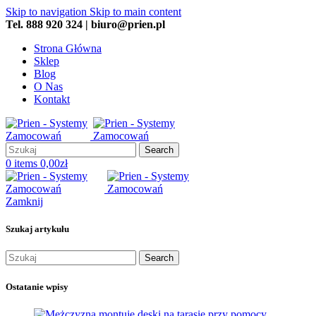
Skip to navigation
Skip to main content
Tel. 888 920 324 | biuro@prien.pl
Strona Główna
Sklep
Blog
O Nas
Kontakt
Search
0
items
0,00
zł
Zamknij
Szukaj artykułu
Search
Ostatanie wpisy