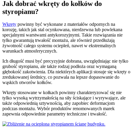
Jak dobrać wkręty do kołków do
styropianu?
Wkręty
powinny być wykonane z materiałów odpornych na
korozję, takich jak stal ocynkowana, nierdzewna lub powlekana
specjalnymi warstwami antykorozyjnymi. Takie rozwiązania nie
tylko gwarantują trwałość montażu, ale również przedłużają
żywotność całego systemu ociepleń, nawet w ekstremalnych
warunkach atmosferycznych.
Ich długość musi być precyzyjnie dobrana, uwzględniając nie tylko
grubość styropianu, ale także rodzaj podłoża oraz wymaganą
głębokość zakotwienia. Dla niektórych aplikacji stosuje się wkręty o
zredukowanej średnicy, co pozwala na lepsze dopasowanie do
wąskich otworów kołków.
Wkręty stosowane w kołkach powinny charakteryzować się nie
tylko wysoką wytrzymałością na siły ściskające i wyrywające, ale
także odpowiednią sztywnością, aby zapobiec deformacjom
podczas montażu. Wybór produktów renomowanych marek
zapewnia odpowiednie parametry techniczne i trwałość.