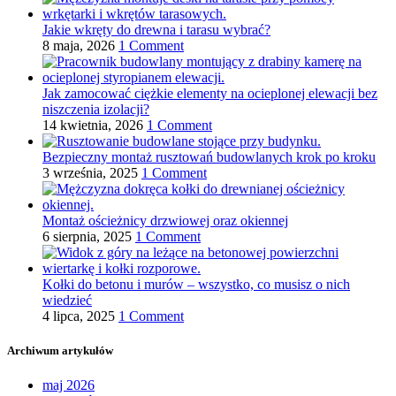
Jakie wkręty do drewna i tarasu wybrać?
8 maja, 2026
1 Comment
Jak zamocować ciężkie elementy na ocieplonej elewacji bez
niszczenia izolacji?
14 kwietnia, 2026
1 Comment
Bezpieczny montaż rusztowań budowlanych krok po kroku
3 września, 2025
1 Comment
Montaż ościeżnicy drzwiowej oraz okiennej
6 sierpnia, 2025
1 Comment
Kołki do betonu i murów – wszystko, co musisz o nich
wiedzieć
4 lipca, 2025
1 Comment
Archiwum artykułów
maj 2026