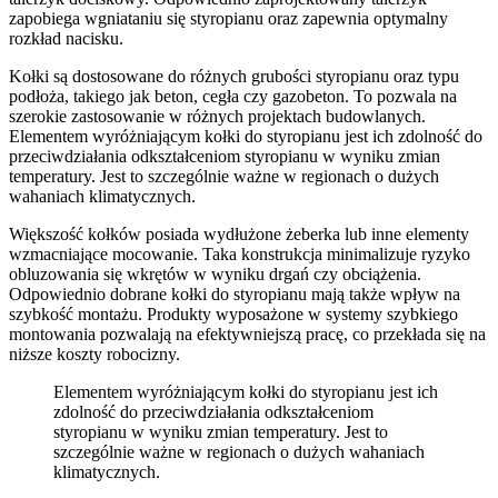
zapobiega wgniataniu się styropianu oraz zapewnia optymalny
rozkład nacisku.
Kołki są dostosowane do różnych grubości styropianu oraz typu
podłoża, takiego jak beton, cegła czy gazobeton. To pozwala na
szerokie zastosowanie w różnych projektach budowlanych.
Elementem wyróżniającym kołki do styropianu jest ich zdolność do
przeciwdziałania odkształceniom styropianu w wyniku zmian
temperatury. Jest to szczególnie ważne w regionach o dużych
wahaniach klimatycznych.
Większość kołków posiada wydłużone żeberka lub inne elementy
wzmacniające mocowanie. Taka konstrukcja minimalizuje ryzyko
obluzowania się wkrętów w wyniku drgań czy obciążenia.
Odpowiednio dobrane kołki do styropianu mają także wpływ na
szybkość montażu. Produkty wyposażone w systemy szybkiego
montowania pozwalają na efektywniejszą pracę, co przekłada się na
niższe koszty robocizny.
Elementem wyróżniającym kołki do styropianu jest ich
zdolność do przeciwdziałania odkształceniom
styropianu w wyniku zmian temperatury. Jest to
szczególnie ważne w regionach o dużych wahaniach
klimatycznych.