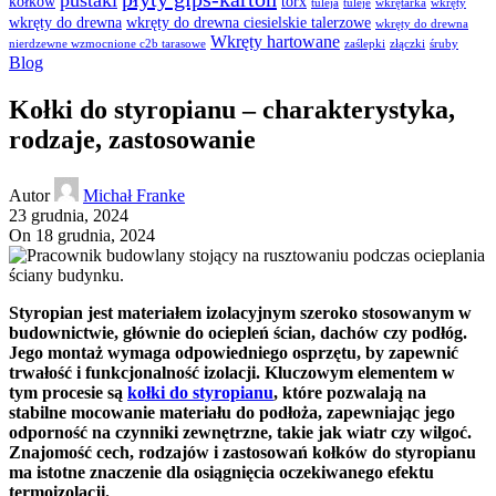
pustaki
kołków
torx
tuleja
tuleje
wkrętarka
wkręty
wkręty do drewna
wkręty do drewna ciesielskie talerzowe
wkręty do drewna
Wkręty hartowane
nierdzewne wzmocnione c2b tarasowe
zaślepki
złączki
śruby
Blog
Kołki do styropianu – charakterystyka,
rodzaje, zastosowanie
Autor
Michał Franke
23 grudnia, 2024
On 18 grudnia, 2024
Styropian jest materiałem izolacyjnym szeroko stosowanym w
budownictwie, głównie do ociepleń ścian, dachów czy podłóg.
Jego montaż wymaga odpowiedniego osprzętu, by zapewnić
trwałość i funkcjonalność izolacji. Kluczowym elementem w
tym procesie są
kołki do styropianu
, które pozwalają na
stabilne mocowanie materiału do podłoża, zapewniając jego
odporność na czynniki zewnętrzne, takie jak wiatr czy wilgoć.
Znajomość cech, rodzajów i zastosowań kołków do styropianu
ma istotne znaczenie dla osiągnięcia oczekiwanego efektu
termoizolacji.