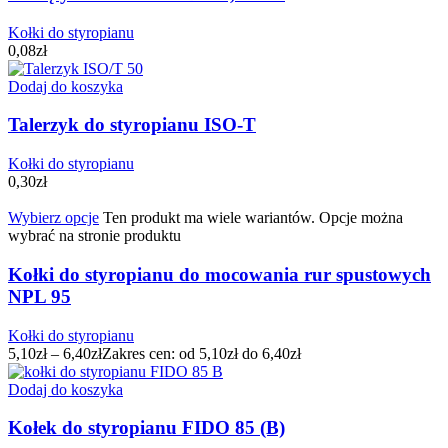
Kołki do styropianu
0,08
zł
Dodaj do koszyka
Talerzyk do styropianu ISO-T
Kołki do styropianu
0,30
zł
Wybierz opcje
Ten produkt ma wiele wariantów. Opcje można
wybrać na stronie produktu
Kołki do styropianu do mocowania rur spustowych
NPL 95
Kołki do styropianu
5,10
zł
–
6,40
zł
Zakres cen: od 5,10zł do 6,40zł
Dodaj do koszyka
Kołek do styropianu FIDO 85 (B)