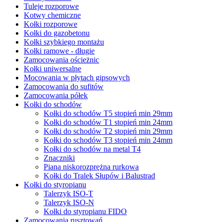
Tuleje rozporowe
Kotwy chemiczne
Kołki rozporowe
Kołki do gazobetonu
Kołki szybkiego montażu
Kołki ramowe - długie
Zamocowania ościeżnic
Kołki uniwersalne
Mocowania w płytach gipsowych
Zamocowania do sufitów
Zamocowania półek
Kołki do schodów
Kołki do schodów T5 stopień min 29mm
Kołki do schodów T1 stopień min 24mm
Kołki do schodów T2 stopień min 29mm
Kołki do schodów T3 stopień min 24mm
Kołki do schodów na metal T4
Znaczniki
Piana niskorozprężna rurkowa
Kołki do Tralek Słupów i Balustrad
Kołki do styropianu
Talerzyk ISO-T
Talerzyk ISO-N
Kołki do styropianu FIDO
Zamocowania rusztowań