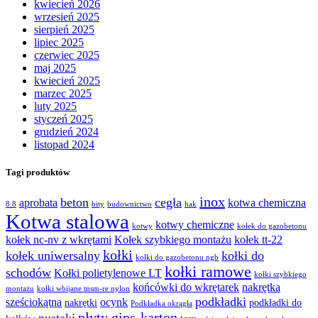
kwiecień 2026
wrzesień 2025
sierpień 2025
lipiec 2025
czerwiec 2025
maj 2025
kwiecień 2025
marzec 2025
luty 2025
styczeń 2025
grudzień 2024
listopad 2024
Tagi produktów
inox
beton
cegła
aprobata
kotwa chemiczna
8.8
bity
budownictwo
hak
Kotwa stalowa
kotwy chemiczne
kotwy
kołek do gazobetonu
kołek nc-nv z wkrętami
Kołek szybkiego montażu
kołek tt-22
kołki
kołek uniwersalny
kołki do
kołki do gazobetonu ngb
kołki ramowe
schodów
Kołki polietylenowe LT
kołki szybkiego
końcówki do wkrętarek
nakrętka
montażu
kołki wbijane tnsm-re nylon
podkładki
sześciokątna
ocynk
nakrętki
podkładki do
Podkładka okrągła
płyty gips-karton