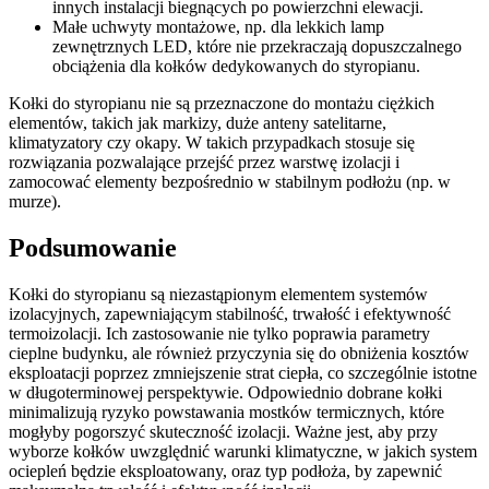
innych instalacji biegnących po powierzchni elewacji.
Małe uchwyty montażowe, np. dla lekkich lamp
zewnętrznych LED, które nie przekraczają dopuszczalnego
obciążenia dla kołków dedykowanych do styropianu.
Kołki do styropianu nie są przeznaczone do montażu ciężkich
elementów, takich jak markizy, duże anteny satelitarne,
klimatyzatory czy okapy. W takich przypadkach stosuje się
rozwiązania pozwalające przejść przez warstwę izolacji i
zamocować elementy bezpośrednio w stabilnym podłożu (np. w
murze).
Podsumowanie
Kołki do styropianu są niezastąpionym elementem systemów
izolacyjnych, zapewniającym stabilność, trwałość i efektywność
termoizolacji. Ich zastosowanie nie tylko poprawia parametry
cieplne budynku, ale również przyczynia się do obniżenia kosztów
eksploatacji poprzez zmniejszenie strat ciepła, co szczególnie istotne
w długoterminowej perspektywie. Odpowiednio dobrane kołki
minimalizują ryzyko powstawania mostków termicznych, które
mogłyby pogorszyć skuteczność izolacji. Ważne jest, aby przy
wyborze kołków uwzględnić warunki klimatyczne, w jakich system
ociepleń będzie eksploatowany, oraz typ podłoża, by zapewnić