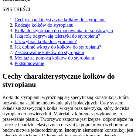
SPIS TREŚCI:
Cechy charakterystyczne kołków do styropianu
Rodzaje kołków do styropianu
Kołki do styropianu do mocowania rur spustowych
Jaką rolę odgrywają talerzyki do styropianu?
Jak wybrać kołki do styropianu?
Jak dobrać wkręty do kołków do styropianu?
Zastosowanie kołków do styropianu
Montaż za pomocą kołków do styropianu
Podsumowanie
Cechy charakterystyczne kołków do
styropianu
Kołki do styropianu wyróżniają się specyficzną konstrukcją, która
pozwala na stabilne mocowanie płyt izolacyjnych. Cały system
składa się zazwyczaj z kołka, wkrętu oraz talerzyka, który dociska
styropian do powierzchni. Materiał, z którego są wykonane, to
przeważnie plastik. Tworzywo sztuczne jest lżejsze, odporniejsze na
korozję i bardziej elastyczne, co czyni je popularnym wyborem w
budownictwie jednorodzinnym. Istotnym elementem konstrukcji jest
talerzyk dociskowy. Odpowiednio zaprojektowany talerzyk