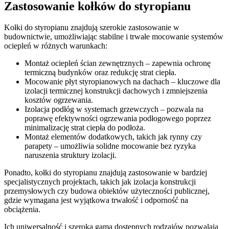
Zastosowanie kołków do styropianu
Kołki do styropianu znajdują szerokie zastosowanie w
budownictwie, umożliwiając stabilne i trwałe mocowanie systemów
ociepleń w różnych warunkach:
Montaż ociepleń ścian zewnętrznych – zapewnia ochronę
termiczną budynków oraz redukcję strat ciepła.
Mocowanie płyt styropianowych na dachach – kluczowe dla
izolacji termicznej konstrukcji dachowych i zmniejszenia
kosztów ogrzewania.
Izolacja podłóg w systemach grzewczych – pozwala na
poprawę efektywności ogrzewania podłogowego poprzez
minimalizację strat ciepła do podłoża.
Montaż elementów dodatkowych, takich jak rynny czy
parapety – umożliwia solidne mocowanie bez ryzyka
naruszenia struktury izolacji.
Ponadto, kołki do styropianu znajdują zastosowanie w bardziej
specjalistycznych projektach, takich jak izolacja konstrukcji
przemysłowych czy budowa obiektów użyteczności publicznej,
gdzie wymagana jest wyjątkowa trwałość i odporność na
obciążenia.
Ich uniwersalność i szeroka gama dostępnych rodzajów pozwalają