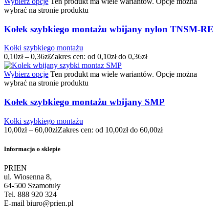
Wybierz opcje
Ten produkt ma wiele wariantów. Opcje można
wybrać na stronie produktu
Kołek szybkiego montażu wbijany nylon TNSM-RE
Kołki szybkiego montażu
0,10
zł
–
0,36
zł
Zakres cen: od 0,10zł do 0,36zł
Wybierz opcje
Ten produkt ma wiele wariantów. Opcje można
wybrać na stronie produktu
Kołek szybkiego montażu wbijany SMP
Kołki szybkiego montażu
10,00
zł
–
60,00
zł
Zakres cen: od 10,00zł do 60,00zł
Informacja o sklepie
PRIEN
ul. Wiosenna 8,
64-500 Szamotuły
Tel. 888 920 324
E-mail biuro@prien.pl