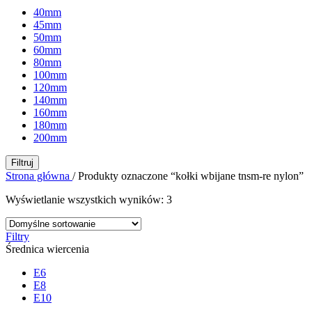
40mm
45mm
50mm
60mm
80mm
100mm
120mm
140mm
160mm
180mm
200mm
Filtruj
Strona główna
/
Produkty oznaczone “kołki wbijane tnsm-re nylon”
Wyświetlanie wszystkich wyników: 3
Filtry
Średnica wiercenia
E6
E8
E10