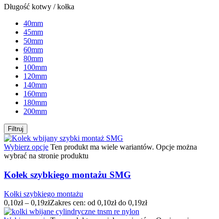
Długość kotwy / kołka
40mm
45mm
50mm
60mm
80mm
100mm
120mm
140mm
160mm
180mm
200mm
Filtruj
Wybierz opcje
Ten produkt ma wiele wariantów. Opcje można
wybrać na stronie produktu
Kołek szybkiego montażu SMG
Kołki szybkiego montażu
0,10
zł
–
0,19
zł
Zakres cen: od 0,10zł do 0,19zł