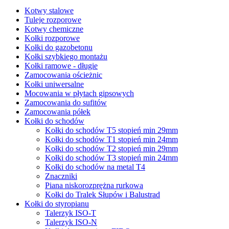
Kotwy stalowe
Tuleje rozporowe
Kotwy chemiczne
Kołki rozporowe
Kołki do gazobetonu
Kołki szybkiego montażu
Kołki ramowe - długie
Zamocowania ościeżnic
Kołki uniwersalne
Mocowania w płytach gipsowych
Zamocowania do sufitów
Zamocowania półek
Kołki do schodów
Kołki do schodów T5 stopień min 29mm
Kołki do schodów T1 stopień min 24mm
Kołki do schodów T2 stopień min 29mm
Kołki do schodów T3 stopień min 24mm
Kołki do schodów na metal T4
Znaczniki
Piana niskorozprężna rurkowa
Kołki do Tralek Słupów i Balustrad
Kołki do styropianu
Talerzyk ISO-T
Talerzyk ISO-N