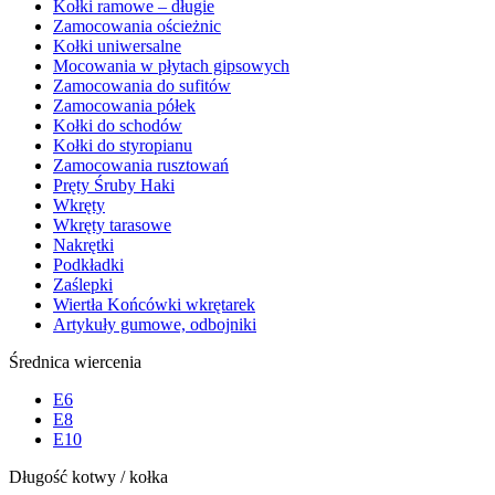
Kołki ramowe – długie
Zamocowania ościeżnic
Kołki uniwersalne
Mocowania w płytach gipsowych
Zamocowania do sufitów
Zamocowania półek
Kołki do schodów
Kołki do styropianu
Zamocowania rusztowań
Pręty Śruby Haki
Wkręty
Wkręty tarasowe
Nakrętki
Podkładki
Zaślepki
Wiertła Końcówki wkrętarek
Artykuły gumowe, odbojniki
Średnica wiercenia
E6
E8
E10
Długość kotwy / kołka