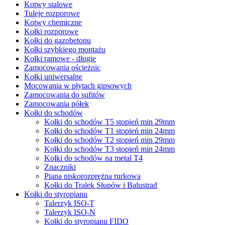
Kotwy stalowe
Tuleje rozporowe
Kotwy chemiczne
Kołki rozporowe
Kołki do gazobetonu
Kołki szybkiego montażu
Kołki ramowe - długie
Zamocowania ościeżnic
Kołki uniwersalne
Mocowania w płytach gipsowych
Zamocowania do sufitów
Zamocowania półek
Kołki do schodów
Kołki do schodów T5 stopień min 29mm
Kołki do schodów T1 stopień min 24mm
Kołki do schodów T2 stopień min 29mm
Kołki do schodów T3 stopień min 24mm
Kołki do schodów na metal T4
Znaczniki
Piana niskorozprężna rurkowa
Kołki do Tralek Słupów i Balustrad
Kołki do styropianu
Talerzyk ISO-T
Talerzyk ISO-N
Kołki do styropianu FIDO