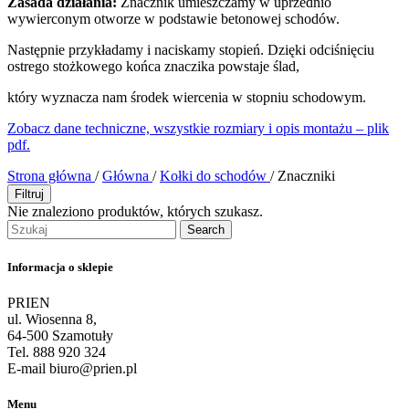
Zasada działania:
Znacznik umieszczamy w uprzednio
wywierconym otworze w podstawie betonowej schodów.
Następnie przykładamy i naciskamy stopień. Dzięki odciśnięciu
ostrego stożkowego końca znaczika powstaje ślad,
który wyznacza nam środek wiercenia w stopniu schodowym.
Zobacz dane techniczne, wszystkie rozmiary i opis montażu – plik
pdf.
Strona główna
/
Główna
/
Kołki do schodów
/
Znaczniki
Filtruj
Nie znaleziono produktów, których szukasz.
Search
Informacja o sklepie
PRIEN
ul. Wiosenna 8,
64-500 Szamotuły
Tel. 888 920 324
E-mail biuro@prien.pl
Menu