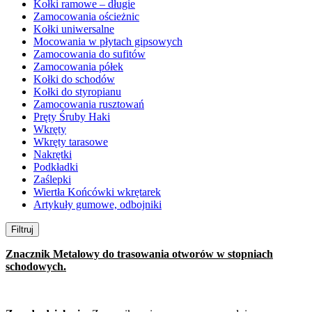
Kołki ramowe – długie
Zamocowania ościeżnic
Kołki uniwersalne
Mocowania w płytach gipsowych
Zamocowania do sufitów
Zamocowania półek
Kołki do schodów
Kołki do styropianu
Zamocowania rusztowań
Pręty Śruby Haki
Wkręty
Wkręty tarasowe
Nakrętki
Podkładki
Zaślepki
Wiertła Końcówki wkrętarek
Artykuły gumowe, odbojniki
Filtruj
Znacznik Metalowy do trasowania otworów w stopniach
schodowych.