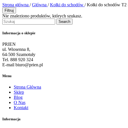
Strona główna
/
Główna
/
Kołki do schodów
/
Kołki do schodów T2
Filtruj
Nie znaleziono produktów, których szukasz.
Search
Informacja o sklepie
PRIEN
ul. Wiosenna 8,
64-500 Szamotuły
Tel. 888 920 324
E-mail biuro@prien.pl
Menu
Strona Główna
Sklep
Blog
O Nas
Kontakt
Informacja