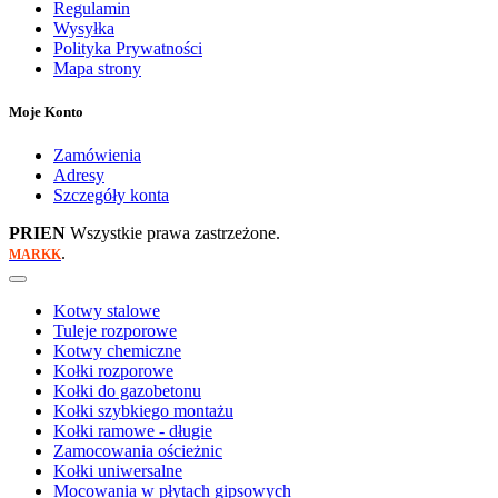
Regulamin
Wysyłka
Polityka Prywatności
Mapa strony
Moje Konto
Zamówienia
Adresy
Szczegóły konta
PRIEN
Wszystkie prawa zastrzeżone.
.
MARKK
Kotwy stalowe
Tuleje rozporowe
Kotwy chemiczne
Kołki rozporowe
Kołki do gazobetonu
Kołki szybkiego montażu
Kołki ramowe - długie
Zamocowania ościeżnic
Kołki uniwersalne
Mocowania w płytach gipsowych