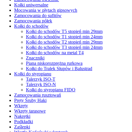
Kołki uniwersalne
Mocowania w płytach gipsowych
Zamocowania do sufitów
Zamocowania półek
Kołki do schodów
Kołki do schodów T5 stopień min 29mm
Kołki do schodów T1 stopień min 24mm
Kołki do schodów T2 stopień min 29mm
Kołki do schodów T3 stopień min 24mm
Kołki do schodów na metal T4
Znaczniki
Piana niskorozprężna rurkowa
Kołki do Tralek Słupów i Balustrad
Kołki do styropianu
Talerzyk ISO-T
Talerzyk ISO-N
Kołki do styropianu FIDO
Zamocowania rusztowań
Pręty Śruby Haki
Wkręty
Wkręty tarasowe
Nakrętki
Podkładki
Zaślepki