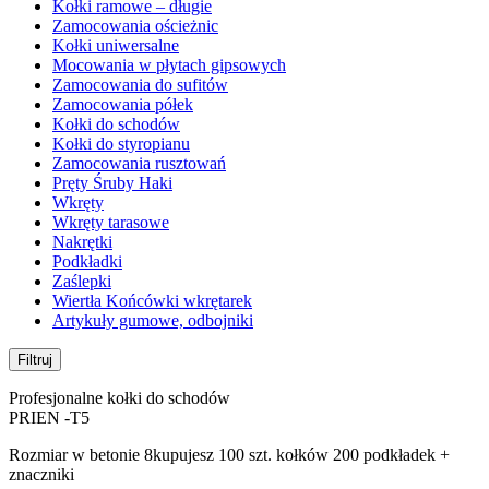
Kołki ramowe – długie
Zamocowania ościeżnic
Kołki uniwersalne
Mocowania w płytach gipsowych
Zamocowania do sufitów
Zamocowania półek
Kołki do schodów
Kołki do styropianu
Zamocowania rusztowań
Pręty Śruby Haki
Wkręty
Wkręty tarasowe
Nakrętki
Podkładki
Zaślepki
Wiertła Końcówki wkrętarek
Artykuły gumowe, odbojniki
Filtruj
Profesjonalne kołki do schodów
PRIEN -T5
Rozmiar w betonie 8kupujesz 100 szt. kołków 200 podkładek +
znaczniki