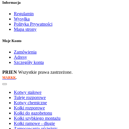
Informacja
Regulamin
Wysyłka
Polityka Prywatności
Mapa strony
Moje Konto
Zamówienia
Adresy
Szczegóły konta
PRIEN
Wszystkie prawa zastrzeżone.
.
MARKK
Kotwy stalowe
Tuleje rozporowe
Kotwy chemiczne
Kołki rozporowe
Kołki do gazobetonu
Kołki szybkiego montażu
Kołki ramowe - długie
Zamocowania ościeżnic