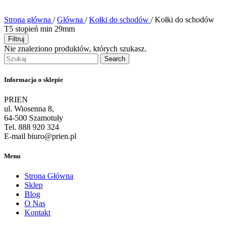
Strona główna
/
Główna
/
Kołki do schodów
/
Kołki do schodów
T5 stopień min 29mm
Filtruj
Nie znaleziono produktów, których szukasz.
Search
Informacja o sklepie
PRIEN
ul. Wiosenna 8,
64-500 Szamotuły
Tel. 888 920 324
E-mail biuro@prien.pl
Menu
Strona Główna
Sklep
Blog
O Nas
Kontakt