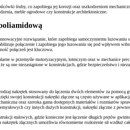
ńcówki śruby, co zapobiega jej korozji oraz uszkodzeniom mechaniczn
odzenia, meble ogrodowe czy konstrukcje architektoniczne.
 poliamidową
innowacyjne rozwiązanie, które zapobiega samoczynnemu luzowaniu s
bilizuje połączenie i zapobiega jego luzowaniu się pod wpływem wibr
ność połączeń jest kluczowa.
larne w przemyśle motoryzacyjnym, lotniczym oraz w mechanice precyz
e są one niezastąpione w konstrukcjach, gdzie bezpieczeństwo i niez
ny rodzaj nakrętek stosowany do łączenia dwóch elementów za pomocą 
zięki swojej konstrukcji nakrętki złączne są często używane w aplik
haniczna oraz szeroka gama dostępnych materiałów i rozmiarów sprawi
zemysłowych czy innych dużych konstrukcji, nakrętki złączne z pewnoś
ukcji stalowych, gdzie konieczne jest łączenie długich prętów gwintow
 nakrętek złącznych umożliwia równomierne rozłożenie sił wzdłuż cał