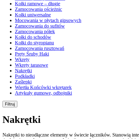
Kołki ramowe – długie
Zamocowania ościeżnic
Kołki uniwersalne
Mocowania w płytach gipsowych
Zamocowania do sufitów
Zamocowania półek
Kołki do schodów
Kołki do styropianu
Zamocowania rusztowań
Pręty Śruby Haki
Wkręty
Wkręty tarasowe
Nakrętki
Podkładki
Zaślepki
Wiertła Końcówki wkrętarek
Artykuły gumowe, odbojniki
Filtruj
Nakrętki
Nakrętki to nieodłączne elementy w świecie łączników. Stanowią inte