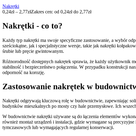
Nakrętki
0,24
zł
–
2,77
zł
Zakres cen: od 0,24zł do 2,77zł
Nakrętki - co to?
Każdy typ nakrętki ma swoje specyficzne zastosowanie, a wybór odp
sześciokątne, jak i specjalistyczne wersje, takie jak nakrętki kołp
śrubie lub pręcie gwintowanym.
Różnorodność dostępnych nakrętek sprawia, że każdy użytkownik moż
stabilność i bezpieczeństwo połączenia. W przypadku konstrukcji na
odporność na korozję.
Zastosowanie nakrętek w budownict
Nakrętki odgrywają kluczową rolę w budownictwie, zapewniając soli
budynków mieszkalnych po mosty czy hale przemysłowe. Ich wszechs
W budownictwie nakrętki używane są do łączenia elementów wykonany
również montaż urządzeń i instalacji, gdzie wymagane są precyzyjne 
tymczasowych lub wymagających regularnej konserwacji.