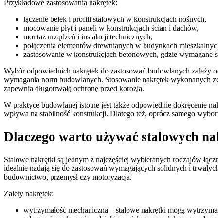
Przykładowe zastosowania nakrętek:
łączenie belek i profili stalowych w konstrukcjach nośnych,
mocowanie płyt i paneli w konstrukcjach ścian i dachów,
montaż urządzeń i instalacji technicznych,
połączenia elementów drewnianych w budynkach mieszkalnyc
zastosowanie w konstrukcjach betonowych, gdzie wymagane są
Wybór odpowiednich nakrętek do zastosowań budowlanych zależy od s
wymagania norm budowlanych. Stosowanie nakrętek wykonanych ze st
zapewnia długotrwałą ochronę przed korozją.
W praktyce budowlanej istotne jest także odpowiednie dokręcenie n
wpływa na stabilność konstrukcji. Dlatego też, oprócz samego wybo
Dlaczego warto używać stalowych na
Stalowe nakrętki są jednym z najczęściej wybieranych rodzajów łącz
idealnie nadają się do zastosowań wymagających solidnych i trwałych
budownictwo, przemysł czy motoryzacja.
Zalety nakrętek:
wytrzymałość mechaniczna – stalowe nakrętki mogą wytrzymać