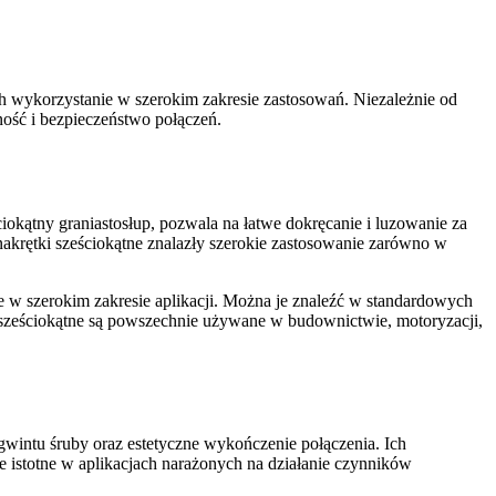
ich wykorzystanie w szerokim zakresie zastosowań. Niezależnie od
ność i bezpieczeństwo połączeń.
ciokątny graniastosłup, pozwala na łatwe dokręcanie i luzowanie za
nakrętki sześciokątne znalazły szerokie zastosowanie zarówno w
e w szerokim zakresie aplikacji. Można je znaleźć w standardowych
sześciokątne są powszechnie używane w budownictwie, motoryzacji,
gwintu śruby oraz estetyczne wykończenie połączenia. Ich
e istotne w aplikacjach narażonych na działanie czynników