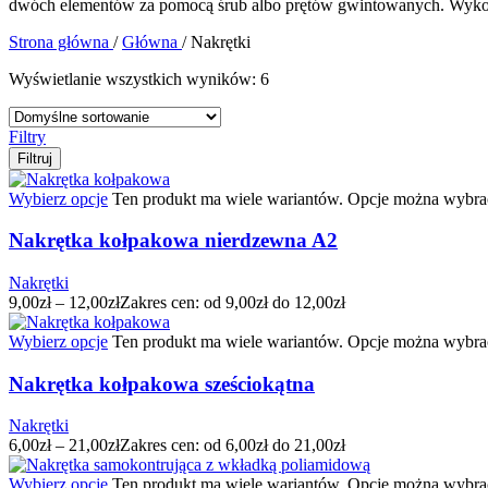
dwóch elementów za pomocą śrub albo prętów gwintowanych. Wykorzys
Strona główna
/
Główna
/
Nakrętki
Wyświetlanie wszystkich wyników: 6
Filtry
Filtruj
Wybierz opcje
Ten produkt ma wiele wariantów. Opcje można wybrać
Nakrętka kołpakowa nierdzewna A2
Nakrętki
9,00
zł
–
12,00
zł
Zakres cen: od 9,00zł do 12,00zł
Wybierz opcje
Ten produkt ma wiele wariantów. Opcje można wybrać
Nakrętka kołpakowa sześciokątna
Nakrętki
6,00
zł
–
21,00
zł
Zakres cen: od 6,00zł do 21,00zł
Wybierz opcje
Ten produkt ma wiele wariantów. Opcje można wybrać