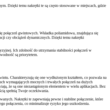
ym. Dzięki temu nakrętki te są często stosowane w miejscach, gdzie
ię połączeń gwintowych. Wkładka poliamidowa, znajdująca się
acji czy obciążeń dynamicznych. Dzięki temu nakrętki
yjnej. Ich zdolność do utrzymania stabilności połączeń w
awodność są priorytetem.
gwintu. Charakteryzują się one wydłużonym kształtem, co pozwala na
acjach wymagających mocnych i trwałych połączeń na dużych
ają, że są one niezastąpionym elementem w wielu aplikacjach. Bez
cią spełnią Twoje oczekiwania.
anych. Nakrętki te zapewniają pewne i stabilne połączenie, które
ego połączenia, co minimalizuje ryzyko jego uszkodzenia.