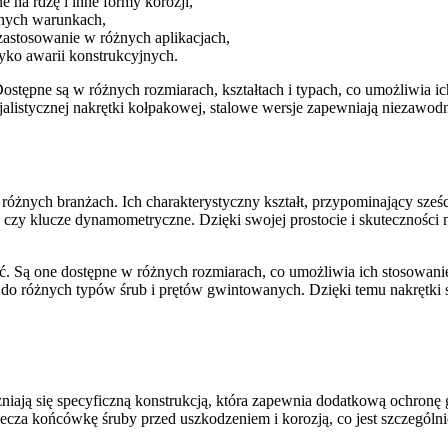
 na rdzę i inne formy korozji,
dnych warunkach,
astosowanie w różnych aplikacjach,
zyko awarii konstrukcyjnych.
Dostępne są w różnych rozmiarach, kształtach i typach, co umożliwia 
cjalistycznej nakrętki kołpakowej, stalowe wersje zapewniają niezawod
 różnych branżach. Ich charakterystyczny kształt, przypominający sześ
 czy klucze dynamometryczne. Dzięki swojej prostocie i skuteczności 
ość. Są one dostępne w różnych rozmiarach, co umożliwia ich stosowani
o różnych typów śrub i prętów gwintowanych. Dzięki temu nakrętki 
żniają się specyficzną konstrukcją, która zapewnia dodatkową ochronę 
iecza końcówkę śruby przed uszkodzeniem i korozją, co jest szczególni