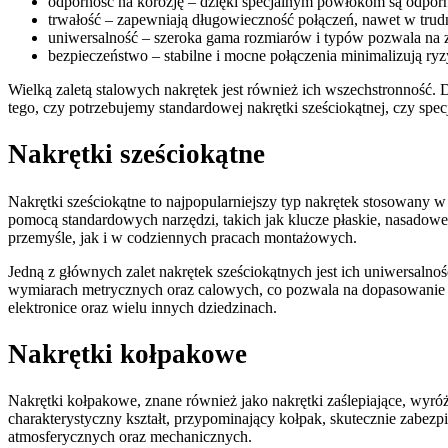
odporność na korozję – dzięki specjalnym powłokom są odporne
trwałość – zapewniają długowieczność połączeń, nawet w tru
uniwersalność – szeroka gama rozmiarów i typów pozwala na z
bezpieczeństwo – stabilne i mocne połączenia minimalizują ry
Wielką zaletą stalowych nakrętek jest również ich wszechstronność. 
tego, czy potrzebujemy standardowej nakrętki sześciokątnej, czy spe
Nakrętki sześciokątne
Nakrętki sześciokątne to najpopularniejszy typ nakrętek stosowany w
pomocą standardowych narzędzi, takich jak klucze płaskie, nasadowe
przemyśle, jak i w codziennych pracach montażowych.
Jedną z głównych zalet nakrętek sześciokątnych jest ich uniwersaln
wymiarach metrycznych oraz calowych, co pozwala na dopasowanie d
elektronice oraz wielu innych dziedzinach.
Nakrętki kołpakowe
Nakrętki kołpakowe, znane również jako nakrętki zaślepiające, wyró
charakterystyczny kształt, przypominający kołpak, skutecznie zabezp
atmosferycznych oraz mechanicznych.