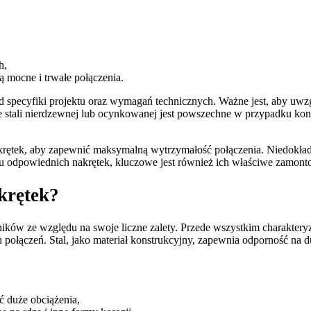
h,
 mocne i trwałe połączenia.
pecyfiki projektu oraz wymagań technicznych. Ważne jest, aby uwzgl
ali nierdzewnej lub ocynkowanej jest powszechne w przypadku konst
akrętek, aby zapewnić maksymalną wytrzymałość połączenia. Niedokład
ru odpowiednich nakrętek, kluczowe jest również ich właściwe zamon
krętek?
ników ze względu na swoje liczne zalety. Przede wszystkim charakter
 połączeń. Stal, jako materiał konstrukcyjny, zapewnia odporność na d
 duże obciążenia,