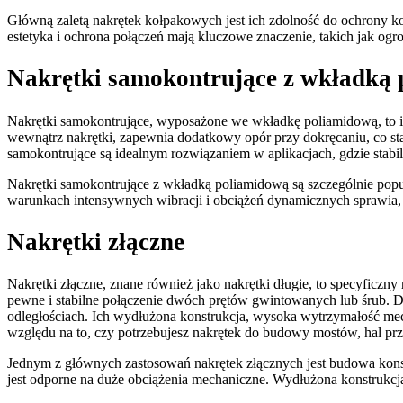
Główną zaletą nakrętek kołpakowych jest ich zdolność do ochrony ko
estetyka i ochrona połączeń mają kluczowe znaczenie, takich jak ogr
Nakrętki samokontrujące z wkładką
Nakrętki samokontrujące, wyposażone we wkładkę poliamidową, to 
wewnątrz nakrętki, zapewnia dodatkowy opór przy dokręcaniu, co sta
samokontrujące są idealnym rozwiązaniem w aplikacjach, gdzie stabil
Nakrętki samokontrujące z wkładką poliamidową są szczególnie popu
warunkach intensywnych wibracji i obciążeń dynamicznych sprawia, ż
Nakrętki złączne
Nakrętki złączne, znane również jako nakrętki długie, to specyficz
pewne i stabilne połączenie dwóch prętów gwintowanych lub śrub. D
odległościach. Ich wydłużona konstrukcja, wysoka wytrzymałość mec
względu na to, czy potrzebujesz nakrętek do budowy mostów, hal pr
Jednym z głównych zastosowań nakrętek złącznych jest budowa konstr
jest odporne na duże obciążenia mechaniczne. Wydłużona konstrukcja