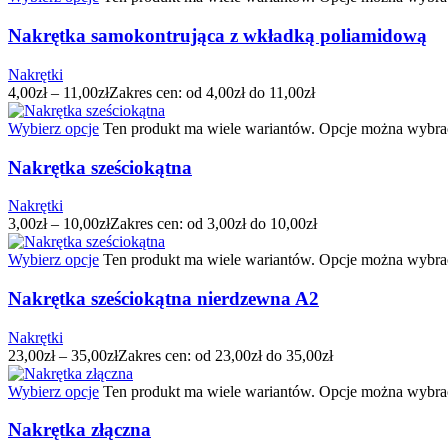
Nakrętka samokontrująca z wkładką poliamidową
Nakrętki
4,00
zł
–
11,00
zł
Zakres cen: od 4,00zł do 11,00zł
Wybierz opcje
Ten produkt ma wiele wariantów. Opcje można wybrać
Nakrętka sześciokątna
Nakrętki
3,00
zł
–
10,00
zł
Zakres cen: od 3,00zł do 10,00zł
Wybierz opcje
Ten produkt ma wiele wariantów. Opcje można wybrać
Nakrętka sześciokątna nierdzewna A2
Nakrętki
23,00
zł
–
35,00
zł
Zakres cen: od 23,00zł do 35,00zł
Wybierz opcje
Ten produkt ma wiele wariantów. Opcje można wybrać
Nakrętka złączna