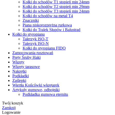
Kołki do schodów T1 stopień min 24mm
Kołki do schodów T2 stopień min 29mm
Kołki do schodów T3 stopień min 24mm
Kołki do schodów na metal T4
Znaczniki
Piana niskorozprężna rurkowa
Kołki do Tralek Słupów i Balustrad
Kołki do styropianu
Talerzyk ISO-T
Talerzyk ISO-N
Kołki do styropianu FIDO
Zamocowania rusztowań
Pręty Śruby Haki
Wkręty
Wkręty tarasowe
Nakrętki
Podkładki
Zaślepki
Wiertła Końcówki wkrętarek
Artykuły gumowe, odbojniki
Podkładka gumowa eternitu
Twój koszyk
Zamknij
Logowanie