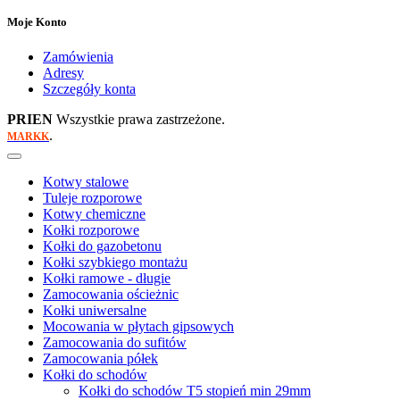
Moje Konto
Zamówienia
Adresy
Szczegóły konta
PRIEN
Wszystkie prawa zastrzeżone.
.
MARKK
Kotwy stalowe
Tuleje rozporowe
Kotwy chemiczne
Kołki rozporowe
Kołki do gazobetonu
Kołki szybkiego montażu
Kołki ramowe - długie
Zamocowania ościeżnic
Kołki uniwersalne
Mocowania w płytach gipsowych
Zamocowania do sufitów
Zamocowania półek
Kołki do schodów
Kołki do schodów T5 stopień min 29mm