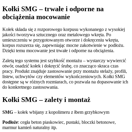
Kołki SMG – trwałe i odporne na
obciążenia mocowanie
Kołek składa się z rozporowego korpusu wykonanego z wysokiej
jakości tworzywa sztucznego oraz metalowego wkręta. Po
umieszczeniu w przygotowanym otworze i dokręceniu wkręta,
korpus rozszerza się, zapewniając mocne zakotwienie w podłożu.
Dzięki temu mocowanie jest trwałe i odporne na obciążenia.
Zaletą tego systemu jest szybkość montażu – wystarczy wywiercić
otwór, osadzić kołek i dokręcić śrubę, co znacząco skraca czas
pracy. Produkt znajduje zastosowanie przy montażu stelaży, profili,
listew, uchwytów czy elementów wykończeniowych. Kołki SMG
dostępne są w różnych rozmiarach, co pozwala na dopasowanie ich
do konkretnego zastosowania.
Kołki SMG – zalety i montaż
SMG
– kołek wbijany z kopolimeru z łbem grzybkowym
Podłoże
: cegła beton piaskowiec, pustaki, bloczki betonowe,
marmur kamień naturalny itp.