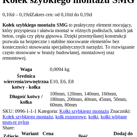
0,10
zł
–
0,19
zł
Zakres cen: od 0,10zł do 0,19zł
Kołek szybkiego montażu SMG
to praktyczny element mocujący,
który przyspiesza i ułatwia montaż w różnych podłożach, takich jak
beton, cegła czy płyta gipsowa. Dzięki przemyślanej konstrukcji
pozwala na bezpieczne i stabilne mocowanie elementów bez
konieczności stosowania specjalistycznych narzędzi. To rozwiązanie
często stosowane w branży budowlanej, montażowej oraz
remontowej.
Waga
0,0094 kg
Średnica
wiercenia/zewnętrzna
E10
,
E6
,
E8
kotwy - kołka
100mm
,
120mm
,
140mm
,
160mm
,
Długość kotwy /
180mm
,
200mm
,
40mm
,
45mm
,
50mm
,
kołka
60mm
,
80mm
SKU:
0996-1-1-1
Kategoria:
Kołki szybkiego montażu
Znaczniki:
Kołek szybkiego montażu
,
kołk rozporowe
,
kołki
,
kołki wbijane
tnsm-re nylon
Share:
Wariant
Cena
Dodaj do
Zdjęcie
Ilość