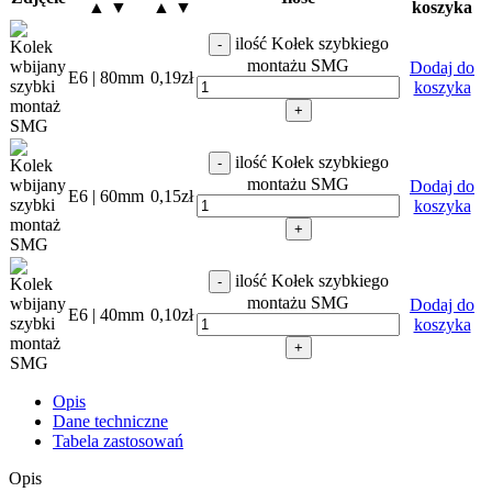
▲ ▼
▲ ▼
koszyka
ilość Kołek szybkiego
-
montażu SMG
Dodaj do
E6 | 80mm
0,19
zł
koszyka
+
ilość Kołek szybkiego
-
montażu SMG
Dodaj do
E6 | 60mm
0,15
zł
koszyka
+
ilość Kołek szybkiego
-
montażu SMG
Dodaj do
E6 | 40mm
0,10
zł
koszyka
+
Opis
Dane techniczne
Tabela zastosowań
Opis