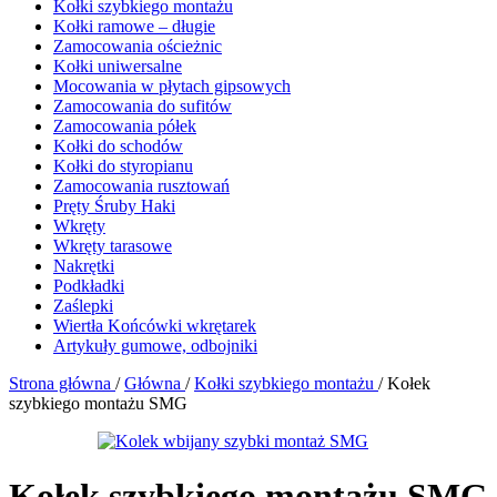
Kołki szybkiego montażu
Kołki ramowe – długie
Zamocowania ościeżnic
Kołki uniwersalne
Mocowania w płytach gipsowych
Zamocowania do sufitów
Zamocowania półek
Kołki do schodów
Kołki do styropianu
Zamocowania rusztowań
Pręty Śruby Haki
Wkręty
Wkręty tarasowe
Nakrętki
Podkładki
Zaślepki
Wiertła Końcówki wkrętarek
Artykuły gumowe, odbojniki
Strona główna
/
Główna
/
Kołki szybkiego montażu
/
Kołek
szybkiego montażu SMG
Kołek szybkiego montażu SMG