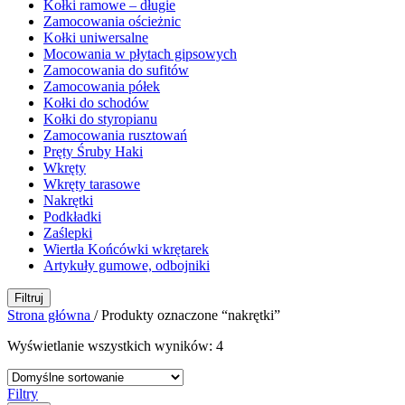
Kołki ramowe – długie
Zamocowania ościeżnic
Kołki uniwersalne
Mocowania w płytach gipsowych
Zamocowania do sufitów
Zamocowania półek
Kołki do schodów
Kołki do styropianu
Zamocowania rusztowań
Pręty Śruby Haki
Wkręty
Wkręty tarasowe
Nakrętki
Podkładki
Zaślepki
Wiertła Końcówki wkrętarek
Artykuły gumowe, odbojniki
Filtruj
Strona główna
/
Produkty oznaczone “nakrętki”
Wyświetlanie wszystkich wyników: 4
Filtry