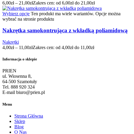
6,00
zł
–
21,00
zł
Zakres cen: od 6,00zł do 21,00zł
Wybierz opcje
Ten produkt ma wiele wariantów. Opcje można
wybrać na stronie produktu
Nakrętka samokontrująca z wkładką poliamidową
Nakrętki
4,00
zł
–
11,00
zł
Zakres cen: od 4,00zł do 11,00zł
Informacja o sklepie
PRIEN
ul. Wiosenna 8,
64-500 Szamotuły
Tel. 888 920 324
E-mail biuro@prien.pl
Menu
Strona Główna
Sklep
Blog
O Nas