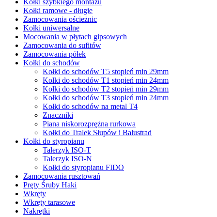
Kołki szybkiego montażu
Kołki ramowe - długie
Zamocowania ościeżnic
Kołki uniwersalne
Mocowania w płytach gipsowych
Zamocowania do sufitów
Zamocowania półek
Kołki do schodów
Kołki do schodów T5 stopień min 29mm
Kołki do schodów T1 stopień min 24mm
Kołki do schodów T2 stopień min 29mm
Kołki do schodów T3 stopień min 24mm
Kołki do schodów na metal T4
Znaczniki
Piana niskorozprężna rurkowa
Kołki do Tralek Słupów i Balustrad
Kołki do styropianu
Talerzyk ISO-T
Talerzyk ISO-N
Kołki do styropianu FIDO
Zamocowania rusztowań
Pręty Śruby Haki
Wkręty
Wkręty tarasowe
Nakrętki