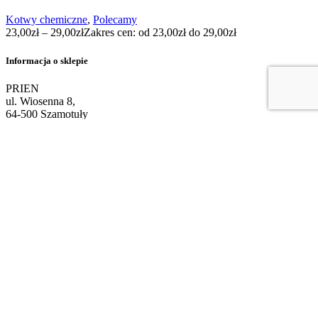
Kotwy chemiczne
,
Polecamy
23,00
zł
–
29,00
zł
Zakres cen: od 23,00zł do 29,00zł
Informacja o sklepie
PRIEN
ul. Wiosenna 8,
64-500 Szamotuły
Tel. 888 920 324
E-mail biuro@prien.pl
Menu
Strona Główna
Sklep
Blog
O Nas
Kontakt
Informacja
Regulamin
Wysyłka