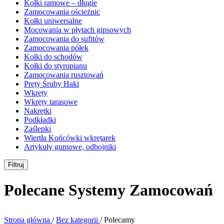
Kołki ramowe – długie
Zamocowania ościeżnic
Kołki uniwersalne
Mocowania w płytach gipsowych
Zamocowania do sufitów
Zamocowania półek
Kołki do schodów
Kołki do styropianu
Zamocowania rusztowań
Pręty Śruby Haki
Wkręty
Wkręty tarasowe
Nakrętki
Podkładki
Zaślepki
Wiertła Końcówki wkrętarek
Artykuły gumowe, odbojniki
Filtruj
Polecane Systemy Zamocowań
Strona główna
/
Bez kategorii
/
Polecamy