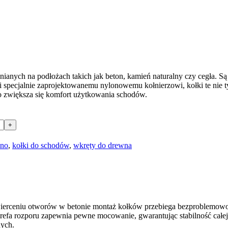
ianych na podłożach takich jak beton, kamień naturalny czy cegła. S
i specjalnie zaprojektowanemu nylonowemu kołnierzowi, kołki te nie ty
o zwiększa się komfort użytkowania schodów.
+
no
,
kołki do schodów
,
wkręty do drewna
wierceniu otworów w betonie montaż kołków przebiega bezproblemowo,
refa rozporu zapewnia pewne mocowanie, gwarantując stabilność całej
nych.