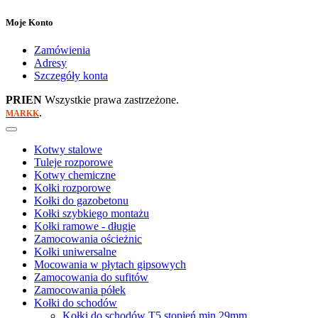
Moje Konto
Zamówienia
Adresy
Szczegóły konta
PRIEN
Wszystkie prawa zastrzeżone.
.
MARKK
Kotwy stalowe
Tuleje rozporowe
Kotwy chemiczne
Kołki rozporowe
Kołki do gazobetonu
Kołki szybkiego montażu
Kołki ramowe - długie
Zamocowania ościeżnic
Kołki uniwersalne
Mocowania w płytach gipsowych
Zamocowania do sufitów
Zamocowania półek
Kołki do schodów
Kołki do schodów T5 stopień min 29mm