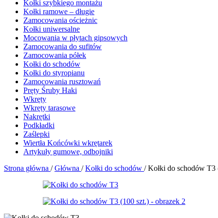
Kołki szybkiego montażu
Kołki ramowe – długie
Zamocowania ościeżnic
Kołki uniwersalne
Mocowania w płytach gipsowych
Zamocowania do sufitów
Zamocowania półek
Kołki do schodów
Kołki do styropianu
Zamocowania rusztowań
Pręty Śruby Haki
Wkręty
Wkręty tarasowe
Nakrętki
Podkładki
Zaślepki
Wiertła Końcówki wkrętarek
Artykuły gumowe, odbojniki
Strona główna
/
Główna
/
Kołki do schodów
/
Kołki do schodów T3 (