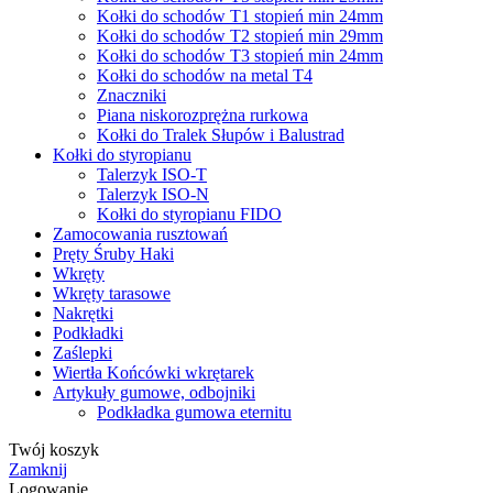
Kołki do schodów T1 stopień min 24mm
Kołki do schodów T2 stopień min 29mm
Kołki do schodów T3 stopień min 24mm
Kołki do schodów na metal T4
Znaczniki
Piana niskorozprężna rurkowa
Kołki do Tralek Słupów i Balustrad
Kołki do styropianu
Talerzyk ISO-T
Talerzyk ISO-N
Kołki do styropianu FIDO
Zamocowania rusztowań
Pręty Śruby Haki
Wkręty
Wkręty tarasowe
Nakrętki
Podkładki
Zaślepki
Wiertła Końcówki wkrętarek
Artykuły gumowe, odbojniki
Podkładka gumowa eternitu
Twój koszyk
Zamknij
Logowanie