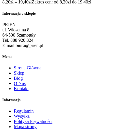
8,20
zł
–
19,40
zł
Zakres cen: od 8,20zł do 19,40zł
Informacja o sklepie
PRIEN
ul. Wiosenna 8,
64-500 Szamotuły
Tel. 888 920 324
E-mail biuro@prien.pl
Menu
Strona Główna
Sklep
Blog
O Nas
Kontakt
Informacja
Regulamin
Wysyłka
Polityka Prywatności
Mapa strony