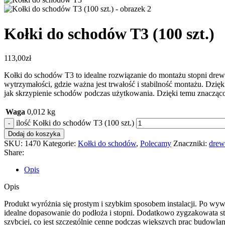
Kołki do schodów T3 (100 szt.)
113,00
zł
Kołki do schodów T3 to idealne rozwiązanie do montażu stopni drewn
wytrzymałości, gdzie ważna jest trwałość i stabilność montażu. Dzięk
jak skrzypienie schodów podczas użytkowania. Dzięki temu znacząc
Waga
0,012 kg
ilość Kołki do schodów T3 (100 szt.)
-
Dodaj do koszyka
SKU:
1470
Kategorie:
Kołki do schodów
,
Polecamy
Znaczniki:
drew
Share:
Opis
Opis
Produkt wyróżnia się prostym i szybkim sposobem instalacji. Po wy
idealne dopasowanie do podłoża i stopni. Dodatkowo zygzakowata st
szybciej, co jest szczególnie cenne podczas większych prac budowla