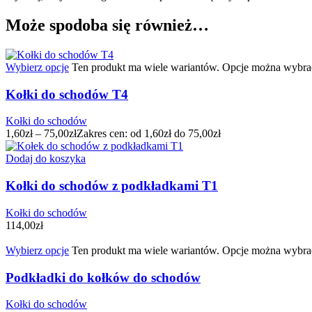
Może spodoba się również…
Wybierz opcje
Ten produkt ma wiele wariantów. Opcje można wybrać
Kołki do schodów T4
Kołki do schodów
1,60
zł
–
75,00
zł
Zakres cen: od 1,60zł do 75,00zł
Dodaj do koszyka
Kołki do schodów z podkładkami T1
Kołki do schodów
114,00
zł
Wybierz opcje
Ten produkt ma wiele wariantów. Opcje można wybrać
Podkładki do kołków do schodów
Kołki do schodów