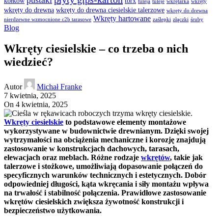
pustaki
kołków
torx
tuleja
tuleje
wkrętarka
wkręty
wkręty do drewna
wkręty do drewna ciesielskie talerzowe
wkręty do drewna
Wkręty hartowane
nierdzewne wzmocnione c2b tarasowe
zaślepki
złączki
śruby
Blog
Wkręty ciesielskie – co trzeba o nich
wiedzieć?
Autor
Michał Franke
7 kwietnia, 2025
On 4 kwietnia, 2025
Wkręty ciesielskie
to podstawowe elementy montażowe
wykorzystywane w budownictwie drewnianym. Dzięki swojej
wytrzymałości na obciążenia mechaniczne i korozję znajdują
zastosowanie w konstrukcjach dachowych, tarasach,
elewacjach oraz meblach. Różne rodzaje
wkrętów
, takie jak
talerzowe i stożkowe, umożliwiają dopasowanie połączeń do
specyficznych warunków technicznych i estetycznych. Dobór
odpowiedniej długości, kąta wkręcania i siły montażu wpływa
na trwałość i stabilność połączenia. Prawidłowe zastosowanie
wkrętów ciesielskich zwiększa żywotność konstrukcji i
bezpieczeństwo użytkowania.