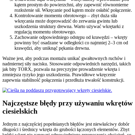
kątem prostym do powierzchni, aby zapewnić równomierne
rozłożenie sił. Wkręcanie pod kątem może osłabić połączenie.
Kontrolowanie momentu obrotowego – zbyt duża siła
wkręcania może doprowadzić do zerwania gwintu lub
uszkodzenia struktury drewna. Warto używać wkrętarki z
regulacją momentu obrotowego.
Zachowanie odpowiedniego odstępu od krawędzi – wkręty
powinny być osadzane w odległości co najmniej 2–3 cm od
krawędzi, aby uniknąć pękania drewna.
Ważne jest, aby podczas montażu unikać gwałtownych ruchów i
nadmiernej siły nacisku. Stosowanie odpowiednich narzędzi, takich
jak bity TORX, pozwala na precyzyjne prowadzenie wkręta i
zmniejsza ryzyko jego uszkodzenia. Prawidłowe wkręcenie
zapewnia stabilność połączenia i przedłuża trwałość konstrukcji.
Najczęstsze błędy przy używaniu wkrętów
ciesielskich
Jednym z najczęściej popełnianych błędów jest niewłaściwy dobór
długości i średnicy wkręta do grubości łączonych elementów. Zbyt
krótki wkręt nie zapewni odpowiedniego przenoszenia obciążeń, co