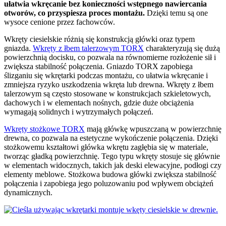
ułatwia wkręcanie bez konieczności wstępnego nawiercania
otworów, co przyspiesza proces montażu.
Dzięki temu są one
wysoce cenione przez fachowców.
Wkręty ciesielskie różnią się konstrukcją główki oraz typem
gniazda.
Wkręty z łbem talerzowym TORX
charakteryzują się dużą
powierzchnią docisku, co pozwala na równomierne rozłożenie sił i
zwiększa stabilność połączenia. Gniazdo TORX zapobiega
ślizganiu się wkrętarki podczas montażu, co ułatwia wkręcanie i
zmniejsza ryzyko uszkodzenia wkręta lub drewna. Wkręty z łbem
talerzowym są często stosowane w konstrukcjach szkieletowych,
dachowych i w elementach nośnych, gdzie duże obciążenia
wymagają solidnych i wytrzymałych połączeń.
Wkręty stożkowe TORX
mają główkę wpuszczaną w powierzchnię
drewna, co pozwala na estetyczne wykończenie połączenia. Dzięki
stożkowemu kształtowi główka wkrętu zagłębia się w materiale,
tworząc gładką powierzchnię. Tego typu wkręty stosuje się głównie
w elementach widocznych, takich jak deski elewacyjne, podłogi czy
elementy meblowe. Stożkowa budowa główki zwiększa stabilność
połączenia i zapobiega jego poluzowaniu pod wpływem obciążeń
dynamicznych.