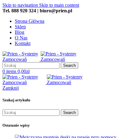
Skip to navigation
Skip to main content
Tel. 888 920 324 | biuro@prien.pl
Strona Główna
Sklep
Blog
O Nas
Kontakt
Search
0
items
0,00
zł
Zamknij
Szukaj artykułu
Search
Ostatanie wpisy