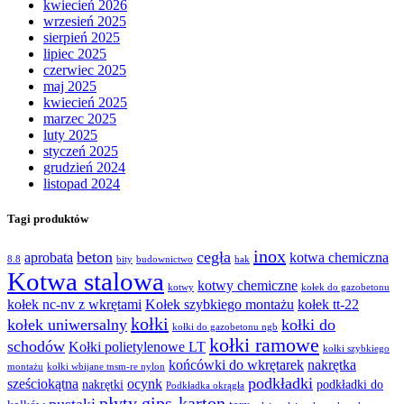
kwiecień 2026
wrzesień 2025
sierpień 2025
lipiec 2025
czerwiec 2025
maj 2025
kwiecień 2025
marzec 2025
luty 2025
styczeń 2025
grudzień 2024
listopad 2024
Tagi produktów
inox
beton
cegła
aprobata
kotwa chemiczna
8.8
bity
budownictwo
hak
Kotwa stalowa
kotwy chemiczne
kotwy
kołek do gazobetonu
kołek nc-nv z wkrętami
Kołek szybkiego montażu
kołek tt-22
kołki
kołek uniwersalny
kołki do
kołki do gazobetonu ngb
kołki ramowe
schodów
Kołki polietylenowe LT
kołki szybkiego
końcówki do wkrętarek
nakrętka
montażu
kołki wbijane tnsm-re nylon
podkładki
sześciokątna
ocynk
nakrętki
podkładki do
Podkładka okrągła
płyty gips-karton