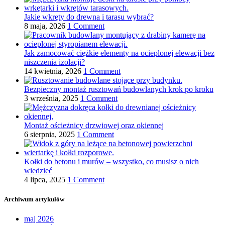
Jakie wkręty do drewna i tarasu wybrać?
8 maja, 2026
1 Comment
Jak zamocować ciężkie elementy na ocieplonej elewacji bez
niszczenia izolacji?
14 kwietnia, 2026
1 Comment
Bezpieczny montaż rusztowań budowlanych krok po kroku
3 września, 2025
1 Comment
Montaż ościeżnicy drzwiowej oraz okiennej
6 sierpnia, 2025
1 Comment
Kołki do betonu i murów – wszystko, co musisz o nich
wiedzieć
4 lipca, 2025
1 Comment
Archiwum artykułów
maj 2026