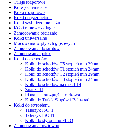
Tuleje rozporowe
Kotwy chemiczne
Kołki rozporowe
Kołki do gazobetonu
Kołki szybkiego montażu
Kołki ramowe - długie
Zamocowania ościeżnic
Kołki uniwersalne
Mocowania w płytach gipsowych
Zamocowania do sufitów
Zamocowania półek
Kołki do schodów
Kołki do schodów T5 stopień min 29mm
Kołki do schodów T1 stopień min 24mm
Kołki do schodów T2 stopień min 29mm
Kołki do schodów T3 stopień min 24mm
Kołki do schodów na metal T4
Znaczniki
Piana niskorozprężna rurkowa
Kołki do Tralek Słupów i Balustrad
Kołki do styropianu
Talerzyk ISO-T
Talerzyk ISO-N
Kołki do styropianu FIDO
Zamocowania rusztowań