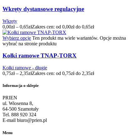
Wkręty dystansowe regulacyjne
Wkręty
0,00
zł
–
0,65
zł
Zakres cen: od 0,00zł do 0,65zł
Wybierz opcje
Ten produkt ma wiele wariantów. Opcje można
wybrać na stronie produktu
Kołki ramowe TNAP-TORX
Kołki ramowe - długie
0,75
zł
–
2,35
zł
Zakres cen: od 0,75zł do 2,35zł
Informacja o sklepie
PRIEN
ul. Wiosenna 8,
64-500 Szamotuły
Tel. 888 920 324
E-mail biuro@prien.pl
Menu