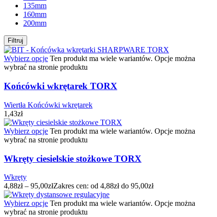
135mm
160mm
200mm
Filtruj
Wybierz opcje
Ten produkt ma wiele wariantów. Opcje można
wybrać na stronie produktu
Końcówki wkrętarek TORX
Wiertła Końcówki wkrętarek
1,43
zł
Wybierz opcje
Ten produkt ma wiele wariantów. Opcje można
wybrać na stronie produktu
Wkręty ciesielskie stożkowe TORX
Wkręty
4,88
zł
–
95,00
zł
Zakres cen: od 4,88zł do 95,00zł
Wybierz opcje
Ten produkt ma wiele wariantów. Opcje można
wybrać na stronie produktu