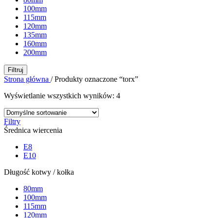
100mm
115mm
120mm
135mm
160mm
200mm
Filtruj
Strona główna
/
Produkty oznaczone “torx”
Wyświetlanie wszystkich wyników: 4
Filtry
Średnica wiercenia
E8
E10
Długość kotwy / kołka
80mm
100mm
115mm
120mm