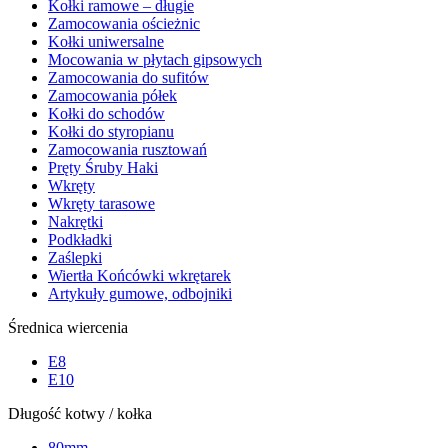
Kołki ramowe – długie
Zamocowania ościeżnic
Kołki uniwersalne
Mocowania w płytach gipsowych
Zamocowania do sufitów
Zamocowania półek
Kołki do schodów
Kołki do styropianu
Zamocowania rusztowań
Pręty Śruby Haki
Wkręty
Wkręty tarasowe
Nakrętki
Podkładki
Zaślepki
Wiertła Końcówki wkrętarek
Artykuły gumowe, odbojniki
Średnica wiercenia
E8
E10
Długość kotwy / kołka
80mm