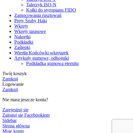
Talerzyk ISO-N
Kołki do styropianu FIDO
Zamocowania rusztowań
Pręty Śruby Haki
Wkręty
Wkręty tarasowe
Nakrętki
Podkładki
Zaślepki
Wiertła Końcówki wkrętarek
Artykuły gumowe, odbojniki
Podkładka gumowa eternitu
Twój koszyk
Zamknij
Logowanie
Zamknij
Nie masz jeszcze konta?
Zarejestruj się
Zaloguj się Facebookiem
Sidebar
Strona główna
Moje konto