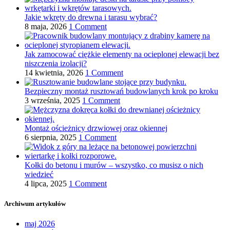
Jakie wkręty do drewna i tarasu wybrać?
8 maja, 2026
1 Comment
Jak zamocować ciężkie elementy na ocieplonej elewacji bez
niszczenia izolacji?
14 kwietnia, 2026
1 Comment
Bezpieczny montaż rusztowań budowlanych krok po kroku
3 września, 2025
1 Comment
Montaż ościeżnicy drzwiowej oraz okiennej
6 sierpnia, 2025
1 Comment
Kołki do betonu i murów – wszystko, co musisz o nich
wiedzieć
4 lipca, 2025
1 Comment
Archiwum artykułów
maj 2026