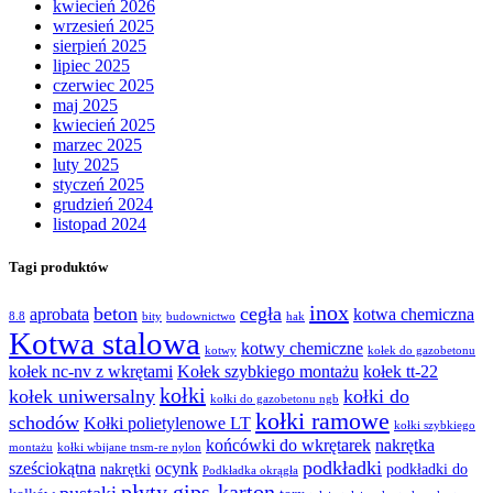
kwiecień 2026
wrzesień 2025
sierpień 2025
lipiec 2025
czerwiec 2025
maj 2025
kwiecień 2025
marzec 2025
luty 2025
styczeń 2025
grudzień 2024
listopad 2024
Tagi produktów
inox
beton
cegła
aprobata
kotwa chemiczna
8.8
bity
budownictwo
hak
Kotwa stalowa
kotwy chemiczne
kotwy
kołek do gazobetonu
kołek nc-nv z wkrętami
Kołek szybkiego montażu
kołek tt-22
kołki
kołek uniwersalny
kołki do
kołki do gazobetonu ngb
kołki ramowe
schodów
Kołki polietylenowe LT
kołki szybkiego
końcówki do wkrętarek
nakrętka
montażu
kołki wbijane tnsm-re nylon
podkładki
sześciokątna
ocynk
nakrętki
podkładki do
Podkładka okrągła
płyty gips-karton