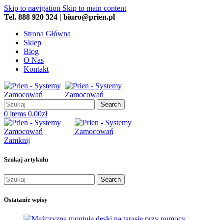
Skip to navigation
Skip to main content
Tel. 888 920 324 | biuro@prien.pl
Strona Główna
Sklep
Blog
O Nas
Kontakt
Search
0
items
0,00
zł
Zamknij
Szukaj artykułu
Search
Ostatanie wpisy