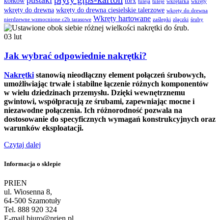
pustaki
kołków
torx
tuleja
tuleje
wkrętarka
wkręty
wkręty do drewna
wkręty do drewna ciesielskie talerzowe
wkręty do drewna
Wkręty hartowane
nierdzewne wzmocnione c2b tarasowe
zaślepki
złączki
śruby
03
lut
Jak wybrać odpowiednie nakrętki?
Nakrętki
stanowią nieodłączny element połączeń śrubowych,
umożliwiając trwałe i stabilne łączenie różnych komponentów
w wielu dziedzinach przemysłu. Dzięki wewnętrznemu
gwintowi, współpracują ze śrubami, zapewniając mocne i
niezawodne połączenia. Ich różnorodność pozwala na
dostosowanie do specyficznych wymagań konstrukcyjnych oraz
warunków eksploatacji.
Czytaj dalej
Informacja o sklepie
PRIEN
ul. Wiosenna 8,
64-500 Szamotuły
Tel. 888 920 324
E-mail biuro@prien.pl