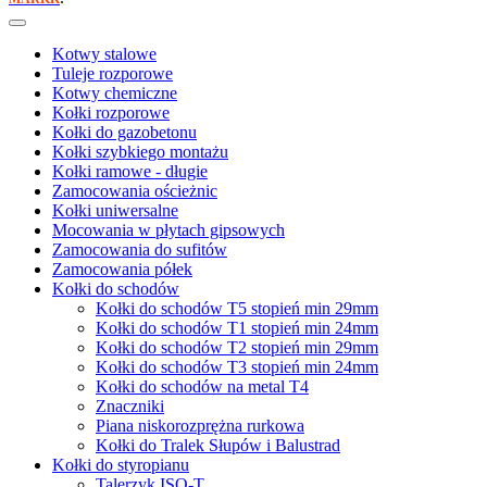
Kotwy stalowe
Tuleje rozporowe
Kotwy chemiczne
Kołki rozporowe
Kołki do gazobetonu
Kołki szybkiego montażu
Kołki ramowe - długie
Zamocowania ościeżnic
Kołki uniwersalne
Mocowania w płytach gipsowych
Zamocowania do sufitów
Zamocowania półek
Kołki do schodów
Kołki do schodów T5 stopień min 29mm
Kołki do schodów T1 stopień min 24mm
Kołki do schodów T2 stopień min 29mm
Kołki do schodów T3 stopień min 24mm
Kołki do schodów na metal T4
Znaczniki
Piana niskorozprężna rurkowa
Kołki do Tralek Słupów i Balustrad
Kołki do styropianu
Talerzyk ISO-T