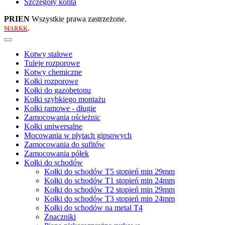
Szczegóły konta
PRIEN
Wszystkie prawa zastrzeżone.
.
MARKK
Kotwy stalowe
Tuleje rozporowe
Kotwy chemiczne
Kołki rozporowe
Kołki do gazobetonu
Kołki szybkiego montażu
Kołki ramowe - długie
Zamocowania ościeżnic
Kołki uniwersalne
Mocowania w płytach gipsowych
Zamocowania do sufitów
Zamocowania półek
Kołki do schodów
Kołki do schodów T5 stopień min 29mm
Kołki do schodów T1 stopień min 24mm
Kołki do schodów T2 stopień min 29mm
Kołki do schodów T3 stopień min 24mm
Kołki do schodów na metal T4
Znaczniki