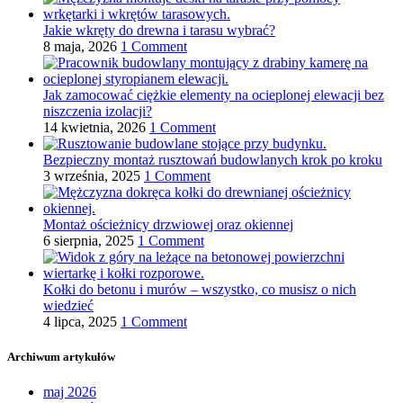
Jakie wkręty do drewna i tarasu wybrać?
8 maja, 2026
1 Comment
Jak zamocować ciężkie elementy na ocieplonej elewacji bez
niszczenia izolacji?
14 kwietnia, 2026
1 Comment
Bezpieczny montaż rusztowań budowlanych krok po kroku
3 września, 2025
1 Comment
Montaż ościeżnicy drzwiowej oraz okiennej
6 sierpnia, 2025
1 Comment
Kołki do betonu i murów – wszystko, co musisz o nich
wiedzieć
4 lipca, 2025
1 Comment
Archiwum artykułów
maj 2026