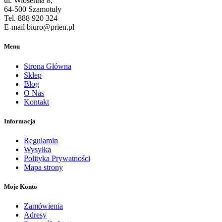
ul. Wiosenna 8,
64-500 Szamotuły
Tel. 888 920 324
E-mail biuro@prien.pl
Menu
Strona Główna
Sklep
Blog
O Nas
Kontakt
Informacja
Regulamin
Wysyłka
Polityka Prywatności
Mapa strony
Moje Konto
Zamówienia
Adresy