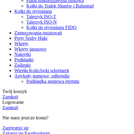
Piana niskorozprężna rurkowa
Kołki do Tralek Słupów i Balustrad
Kołki do styropianu
Talerzyk ISO-T
Talerzyk ISO-N
Kołki do styropianu FIDO
Zamocowania rusztowań
Pręty Śruby Haki
Wkręty
Wkręty tarasowe
Nakrętki
Podkładki
Zaślepki
Wiertła Końcówki wkrętarek
Artykuły gumowe, odbojniki
Podkładka gumowa eternitu
Twój koszyk
Zamknij
Logowanie
Zamknij
Nie masz jeszcze konta?
Zarejestruj się
Zaloguj się Facebookiem