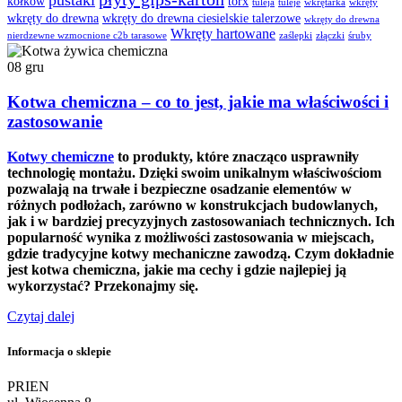
pustaki
kołków
torx
tuleja
tuleje
wkrętarka
wkręty
wkręty do drewna
wkręty do drewna ciesielskie talerzowe
wkręty do drewna
Wkręty hartowane
nierdzewne wzmocnione c2b tarasowe
zaślepki
złączki
śruby
08
gru
Kotwa chemiczna – co to jest, jakie ma właściwości i
zastosowanie
Kotwy chemiczne
to produkty, które znacząco usprawniły
technologię montażu. Dzięki swoim unikalnym właściwościom
pozwalają na trwałe i bezpieczne osadzanie elementów w
różnych podłożach, zarówno w konstrukcjach budowlanych,
jak i w bardziej precyzyjnych zastosowaniach technicznych. Ich
popularność wynika z możliwości zastosowania w miejscach,
gdzie tradycyjne kotwy mechaniczne zawodzą. Czym dokładnie
jest kotwa chemiczna, jakie ma cechy i gdzie najlepiej ją
wykorzystać? Przekonajmy się.
Czytaj dalej
Informacja o sklepie
PRIEN