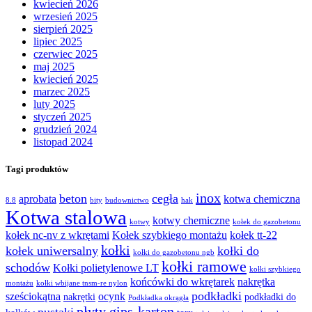
kwiecień 2026
wrzesień 2025
sierpień 2025
lipiec 2025
czerwiec 2025
maj 2025
kwiecień 2025
marzec 2025
luty 2025
styczeń 2025
grudzień 2024
listopad 2024
Tagi produktów
inox
beton
cegła
aprobata
kotwa chemiczna
8.8
bity
budownictwo
hak
Kotwa stalowa
kotwy chemiczne
kotwy
kołek do gazobetonu
kołek nc-nv z wkrętami
Kołek szybkiego montażu
kołek tt-22
kołki
kołek uniwersalny
kołki do
kołki do gazobetonu ngb
kołki ramowe
schodów
Kołki polietylenowe LT
kołki szybkiego
końcówki do wkrętarek
nakrętka
montażu
kołki wbijane tnsm-re nylon
podkładki
sześciokątna
ocynk
nakrętki
podkładki do
Podkładka okrągła
płyty gips-karton