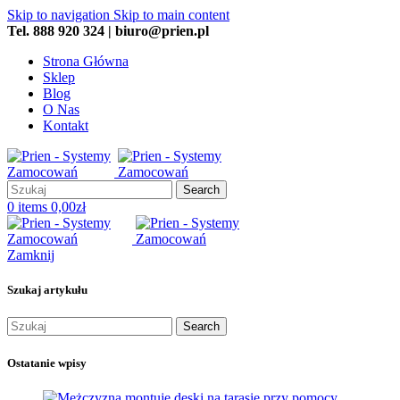
Skip to navigation
Skip to main content
Tel. 888 920 324 | biuro@prien.pl
Strona Główna
Sklep
Blog
O Nas
Kontakt
Search
0
items
0,00
zł
Zamknij
Szukaj artykułu
Search
Ostatanie wpisy