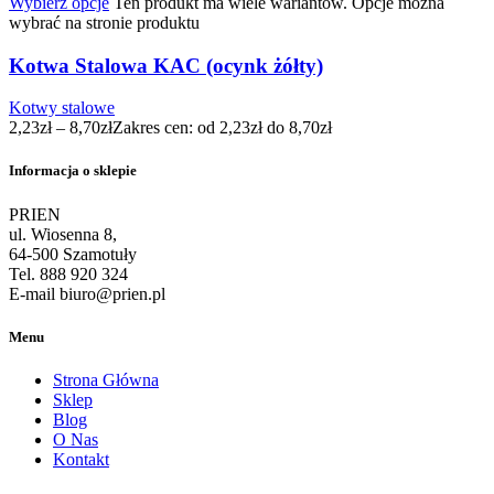
Wybierz opcje
Ten produkt ma wiele wariantów. Opcje można
wybrać na stronie produktu
Kotwa Stalowa KAC (ocynk żółty)
Kotwy stalowe
2,23
zł
–
8,70
zł
Zakres cen: od 2,23zł do 8,70zł
Informacja o sklepie
PRIEN
ul. Wiosenna 8,
64-500 Szamotuły
Tel. 888 920 324
E-mail biuro@prien.pl
Menu
Strona Główna
Sklep
Blog
O Nas
Kontakt