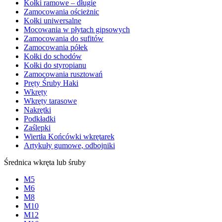
Kołki ramowe – długie
Zamocowania ościeżnic
Kołki uniwersalne
Mocowania w płytach gipsowych
Zamocowania do sufitów
Zamocowania półek
Kołki do schodów
Kołki do styropianu
Zamocowania rusztowań
Pręty Śruby Haki
Wkręty
Wkręty tarasowe
Nakrętki
Podkładki
Zaślepki
Wiertła Końcówki wkrętarek
Artykuły gumowe, odbojniki
Średnica wkręta lub śruby
M5
M6
M8
M10
M12