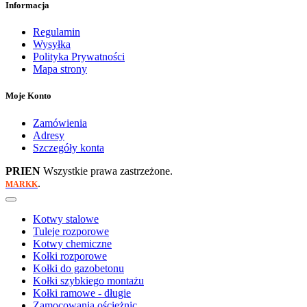
Informacja
Regulamin
Wysyłka
Polityka Prywatności
Mapa strony
Moje Konto
Zamówienia
Adresy
Szczegóły konta
PRIEN
Wszystkie prawa zastrzeżone.
.
MARKK
Kotwy stalowe
Tuleje rozporowe
Kotwy chemiczne
Kołki rozporowe
Kołki do gazobetonu
Kołki szybkiego montażu
Kołki ramowe - długie
Zamocowania ościeżnic