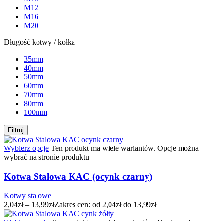
M12
M16
M20
Długość kotwy / kołka
35mm
40mm
50mm
60mm
70mm
80mm
100mm
Filtruj
Wybierz opcje
Ten produkt ma wiele wariantów. Opcje można
wybrać na stronie produktu
Kotwa Stalowa KAC (ocynk czarny)
Kotwy stalowe
2,04
zł
–
13,99
zł
Zakres cen: od 2,04zł do 13,99zł