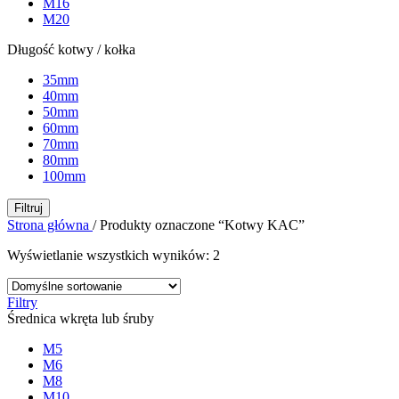
M16
M20
Długość kotwy / kołka
35mm
40mm
50mm
60mm
70mm
80mm
100mm
Filtruj
Strona główna
/
Produkty oznaczone “Kotwy KAC”
Wyświetlanie wszystkich wyników: 2
Filtry
Średnica wkręta lub śruby
M5
M6
M8
M10