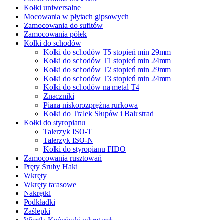
Kołki uniwersalne
Mocowania w płytach gipsowych
Zamocowania do sufitów
Zamocowania półek
Kołki do schodów
Kołki do schodów T5 stopień min 29mm
Kołki do schodów T1 stopień min 24mm
Kołki do schodów T2 stopień min 29mm
Kołki do schodów T3 stopień min 24mm
Kołki do schodów na metal T4
Znaczniki
Piana niskorozprężna rurkowa
Kołki do Tralek Słupów i Balustrad
Kołki do styropianu
Talerzyk ISO-T
Talerzyk ISO-N
Kołki do styropianu FIDO
Zamocowania rusztowań
Pręty Śruby Haki
Wkręty
Wkręty tarasowe
Nakrętki
Podkładki
Zaślepki
Wiertła Końcówki wkrętarek