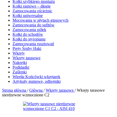
Kołki szybkiego montażu
Kołki ramowe – długie
Zamocowania ościeżnic
Kołki uniwersalne
Mocowania w płytach gipsowych
Zamocowania do sufitów
Zamocowania półek
Kołki do schodów
Kołki do styropianu
Zamocowania rusztowań
Pręty Śruby Haki
Wkręty
Wkręty tarasowe
Nakrętki
Podkładki
Zaślepki
Wiertła Końcówki wkrętarek
Artykuły gumowe, odbojniki
Strona główna
/
Główna
/
Wkręty tarasowe
/
Wkręty tarasowe
nierdzewne wzmocnione C2