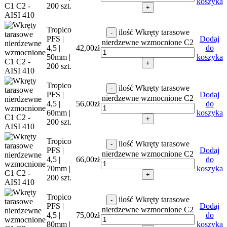
koszyka
200 szt.
+
Tropico
ilość Wkręty tarasowe
-
PFS |
Dodaj
nierdzewne wzmocnione C2
4,5 |
42,00
zł
do
50mm |
koszyka
+
200 szt.
Tropico
ilość Wkręty tarasowe
-
PFS |
Dodaj
nierdzewne wzmocnione C2
4,5 |
56,00
zł
do
60mm |
koszyka
+
200 szt.
Tropico
ilość Wkręty tarasowe
-
PFS |
Dodaj
nierdzewne wzmocnione C2
4,5 |
66,00
zł
do
70mm |
koszyka
+
200 szt.
Tropico
ilość Wkręty tarasowe
-
PFS |
Dodaj
nierdzewne wzmocnione C2
4,5 |
75,00
zł
do
80mm |
koszyka