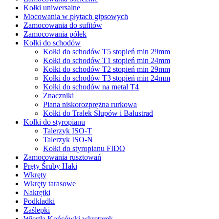
Kołki uniwersalne
Mocowania w płytach gipsowych
Zamocowania do sufitów
Zamocowania półek
Kołki do schodów
Kołki do schodów T5 stopień min 29mm
Kołki do schodów T1 stopień min 24mm
Kołki do schodów T2 stopień min 29mm
Kołki do schodów T3 stopień min 24mm
Kołki do schodów na metal T4
Znaczniki
Piana niskorozprężna rurkowa
Kołki do Tralek Słupów i Balustrad
Kołki do styropianu
Talerzyk ISO-T
Talerzyk ISO-N
Kołki do styropianu FIDO
Zamocowania rusztowań
Pręty Śruby Haki
Wkręty
Wkręty tarasowe
Nakrętki
Podkładki
Zaślepki
Wiertła Końcówki wkrętarek