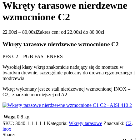
Wkręty tarasowe nierdzewne
wzmocnione C2
22,00
zł
–
80,00
zł
Zakres cen: od 22,00zł do 80,00zł
Wkręty tarasowe nierdzewne wzmocnione C2
PFS C2 – PGB FASTENERS
Wysokiej klasy wkręt znakomicie nadający się do montażu w
twardym drewnie, szczególnie polecany do drewna egzotycznego i
modrzewia.
Wkręt wykonany jest ze stali nierdzewnej wzmocnionej INOX –
C2, znacznie mocniejszej od A2
Waga
0,8 kg
SKU:
3040-1-1-1-1-1
Kategoria:
Wkręty tarasowe
Znaczniki:
C2
,
inox
Share: