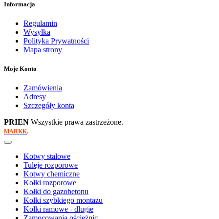
Informacja
Regulamin
Wysyłka
Polityka Prywatności
Mapa strony
Moje Konto
Zamówienia
Adresy
Szczegóły konta
PRIEN
Wszystkie prawa zastrzeżone.
.
MARKK
Kotwy stalowe
Tuleje rozporowe
Kotwy chemiczne
Kołki rozporowe
Kołki do gazobetonu
Kołki szybkiego montażu
Kołki ramowe - długie
Zamocowania ościeżnic