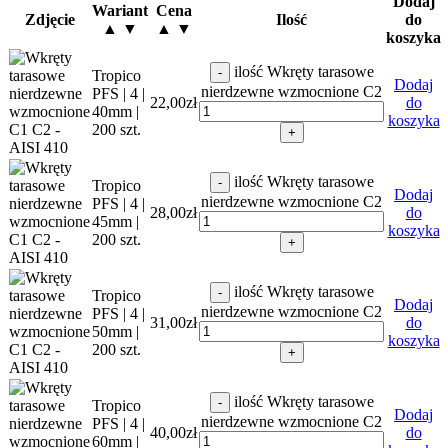
Dodaj
Wariant
Cena
Zdjęcie
Ilość
do
▲ ▼
▲ ▼
koszyka
ilość Wkręty tarasowe
-
Tropico
Dodaj
nierdzewne wzmocnione C2
PFS | 4 |
22,00
zł
do
40mm |
koszyka
200 szt.
+
ilość Wkręty tarasowe
-
Tropico
Dodaj
nierdzewne wzmocnione C2
PFS | 4 |
28,00
zł
do
45mm |
koszyka
200 szt.
+
ilość Wkręty tarasowe
-
Tropico
Dodaj
nierdzewne wzmocnione C2
PFS | 4 |
31,00
zł
do
50mm |
koszyka
200 szt.
+
ilość Wkręty tarasowe
-
Tropico
Dodaj
nierdzewne wzmocnione C2
PFS | 4 |
40,00
zł
do
60mm |