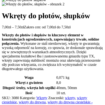
Wkręty do płotów, słupków
7,00
zł
–
7,50
zł
Zakres cen: od 7,00zł do 7,50zł
Wkręty do płotów i słupków to kluczowy element w
konstrukcjach ogrodzeniowych, zapewniający trwałe, solidne
połączenia.
Wykonane ze stali nierdzewnej, wkręty te gwarantują
wysoką odporność na korozję, co sprawia, że doskonale sprawdzają
się w zewnętrznych warunkach atmosferycznych. Dzięki
specjalnemu kształtowi łba i zastosowanemu gniazdu typu TX,
wkręty zapewniają stabilność montażu oraz ułatwiają przenoszenie
siły podczas wkręcania, co zwiększa ich wytrzymałość w czasie
długotrwałego użytkowania.
Waga
0,071 kg
Wkręt z gwintem
8,0
Długość śruby, wkręta lub szpilki
40mm
,
50mm
Ilość
10 szt.
SKU:
3080
Kategoria:
Wkręty
Znaczniki:
wkręty
,
wkręty
ciesielskie
,
wkręty do drewna
,
wkręty do drewna ciesielskie -