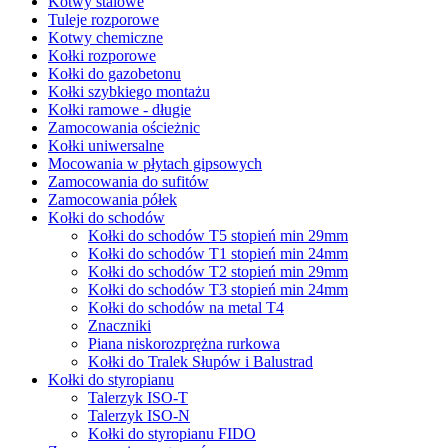
Kotwy stalowe
Tuleje rozporowe
Kotwy chemiczne
Kołki rozporowe
Kołki do gazobetonu
Kołki szybkiego montażu
Kołki ramowe - długie
Zamocowania ościeżnic
Kołki uniwersalne
Mocowania w płytach gipsowych
Zamocowania do sufitów
Zamocowania półek
Kołki do schodów
Kołki do schodów T5 stopień min 29mm
Kołki do schodów T1 stopień min 24mm
Kołki do schodów T2 stopień min 29mm
Kołki do schodów T3 stopień min 24mm
Kołki do schodów na metal T4
Znaczniki
Piana niskorozprężna rurkowa
Kołki do Tralek Słupów i Balustrad
Kołki do styropianu
Talerzyk ISO-T
Talerzyk ISO-N
Kołki do styropianu FIDO