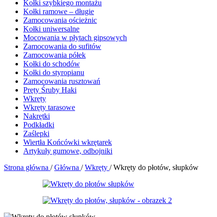
Kołki szybkiego montażu
Kołki ramowe – długie
Zamocowania ościeżnic
Kołki uniwersalne
Mocowania w płytach gipsowych
Zamocowania do sufitów
Zamocowania półek
Kołki do schodów
Kołki do styropianu
Zamocowania rusztowań
Pręty Śruby Haki
Wkręty
Wkręty tarasowe
Nakrętki
Podkładki
Zaślepki
Wiertła Końcówki wkrętarek
Artykuły gumowe, odbojniki
Strona główna
/
Główna
/
Wkręty
/
Wkręty do płotów, słupków