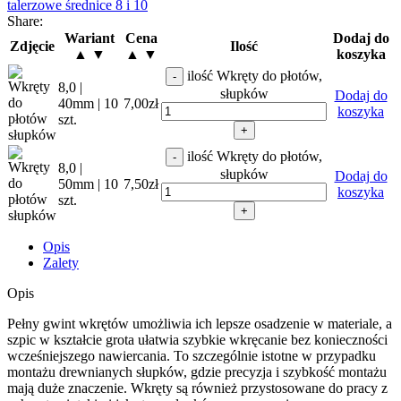
talerzowe średnice 8 i 10
Share:
Wariant
Cena
Dodaj do
Zdjęcie
Ilość
▲ ▼
▲ ▼
koszyka
ilość Wkręty do płotów,
-
8,0 |
słupków
Dodaj do
40mm | 10
7,00
zł
koszyka
szt.
+
ilość Wkręty do płotów,
-
8,0 |
słupków
Dodaj do
50mm | 10
7,50
zł
koszyka
szt.
+
Opis
Zalety
Opis
Pełny gwint wkrętów umożliwia ich lepsze osadzenie w materiale, a
szpic w kształcie grota ułatwia szybkie wkręcanie bez konieczności
wcześniejszego nawiercania. To szczególnie istotne w przypadku
montażu drewnianych słupków, gdzie precyzja i szybkość montażu
mają duże znaczenie. Wkręty są również przystosowane do pracy z