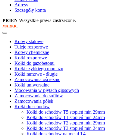
Adresy
Szczegóły konta
PRIEN
Wszystkie prawa zastrzeżone.
.
MARKK
Kotwy stalowe
Tuleje rozporowe
Kotwy chemiczne
Kołki rozporowe
Kołki do gazobetonu
Kołki szybkiego montażu
Kołki ramowe - długie
Zamocowania ościeżnic
Kołki uniwersalne
Mocowania w płytach gipsowych
Zamocowania do sufitów
Zamocowania półek
Kołki do schodów
Kołki do schodów T5 stopień min 29mm
Kołki do schodów T1 stopień min 24mm
Kołki do schodów T2 stopień min 29mm
Kołki do schodów T3 stopień min 24mm
Kołki do schodów na metal T4