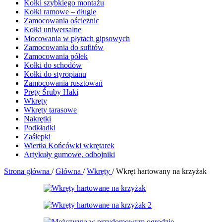
Kołki szybkiego montażu
Kołki ramowe – długie
Zamocowania ościeżnic
Kołki uniwersalne
Mocowania w płytach gipsowych
Zamocowania do sufitów
Zamocowania półek
Kołki do schodów
Kołki do styropianu
Zamocowania rusztowań
Pręty Śruby Haki
Wkręty
Wkręty tarasowe
Nakrętki
Podkładki
Zaślepki
Wiertła Końcówki wkrętarek
Artykuły gumowe, odbojniki
Strona główna
/
Główna
/
Wkręty
/
Wkręt hartowany na krzyżak