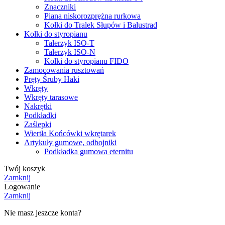
Znaczniki
Piana niskorozprężna rurkowa
Kołki do Tralek Słupów i Balustrad
Kołki do styropianu
Talerzyk ISO-T
Talerzyk ISO-N
Kołki do styropianu FIDO
Zamocowania rusztowań
Pręty Śruby Haki
Wkręty
Wkręty tarasowe
Nakrętki
Podkładki
Zaślepki
Wiertła Końcówki wkrętarek
Artykuły gumowe, odbojniki
Podkładka gumowa eternitu
Twój koszyk
Zamknij
Logowanie
Zamknij
Nie masz jeszcze konta?