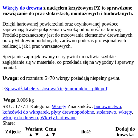
Wkręty do drewna
z nacięciem krzyżowym PZ to sprawdzone
rozwiązanie do prac stolarskich, montażowych i budowlanych.
Dzięki hartowanej powierzchni oraz ocynkowanej powłoce
zapewniają trwałe połączenia i wysoką odporność na korozję.
Produkt przeznaczony jest do mocowania elementów drewnianych
oraz płyt drewnopodobnych, zarówno podczas profesjonalnych
realizacji, jak i prac warsztatowych.
Specjalnie zaprojektowany ostry gwint umożliwia szybkie
zagłębianie się w materiale, co przekłada się na wygodny i sprawny
montaż.
Uwaga:
od rozmiaru 5×70 wkręty posiadają niepełny gwint.
>
Sprawdź tabele zastosowań tego produktu – plik pdf
Waga
0,006 kg
SKU:
1777-1
Kategoria:
Wkręty
Znaczników:
budownictwo
,
końcówki do wkrętarek
,
płyty drewnopodobne
,
stolarstwo
,
wkręty
,
wkręty do drewna
,
Wkręty hartowane
Share:
Wariant
Cena
Dodaj do
Zdjęcie
Ilość
▲ ▼
▲ ▼
koszyka