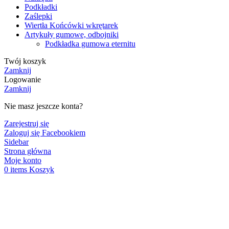
Podkładki
Zaślepki
Wiertła Końcówki wkrętarek
Artykuły gumowe, odbojniki
Podkładka gumowa eternitu
Twój koszyk
Zamknij
Logowanie
Zamknij
Nie masz jeszcze konta?
Zarejestruj się
Zaloguj się Facebookiem
Sidebar
Strona główna
Moje konto
0
items
Koszyk