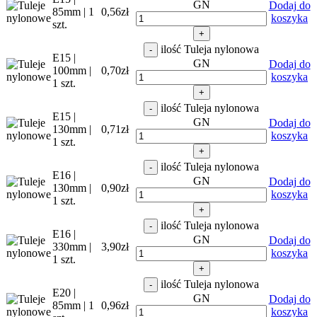
GN
Dodaj do
85mm | 1
0,56
zł
koszyka
szt.
+
ilość Tuleja nylonowa
-
E15 |
GN
Dodaj do
100mm |
0,70
zł
koszyka
1 szt.
+
ilość Tuleja nylonowa
-
E15 |
GN
Dodaj do
130mm |
0,71
zł
koszyka
1 szt.
+
ilość Tuleja nylonowa
-
E16 |
GN
Dodaj do
130mm |
0,90
zł
koszyka
1 szt.
+
ilość Tuleja nylonowa
-
E16 |
GN
Dodaj do
330mm |
3,90
zł
koszyka
1 szt.
+
ilość Tuleja nylonowa
-
E20 |
GN
Dodaj do
85mm | 1
0,96
zł
koszyka