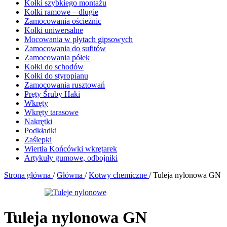
Kołki szybkiego montażu
Kołki ramowe – długie
Zamocowania ościeżnic
Kołki uniwersalne
Mocowania w płytach gipsowych
Zamocowania do sufitów
Zamocowania półek
Kołki do schodów
Kołki do styropianu
Zamocowania rusztowań
Pręty Śruby Haki
Wkręty
Wkręty tarasowe
Nakrętki
Podkładki
Zaślepki
Wiertła Końcówki wkrętarek
Artykuły gumowe, odbojniki
Strona główna
/
Główna
/
Kotwy chemiczne
/
Tuleja nylonowa GN
Tuleja nylonowa GN