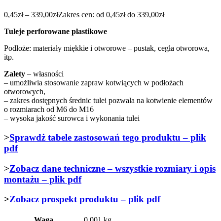
0,45
zł
–
339,00
zł
Zakres cen: od 0,45zł do 339,00zł
Tuleje perforowane plastikowe
Podłoże: materiały miękkie i otworowe – pustak, cegła otworowa,
itp.
Zalety
– własności
– umożliwia stosowanie zapraw kotwiących w podłożach
otworowych,
– zakres dostępnych średnic tulei pozwala na kotwienie elementów
o rozmiarach od M6 do M16
– wysoka jakość surowca i wykonania tulei
>
Sprawdż tabele zastosowań tego produktu – plik
pdf
>
Zobacz dane techniczne – wszystkie rozmiary i opis
montażu – plik pdf
>
Zobacz prospekt produktu – plik pdf
Waga
0,001 kg