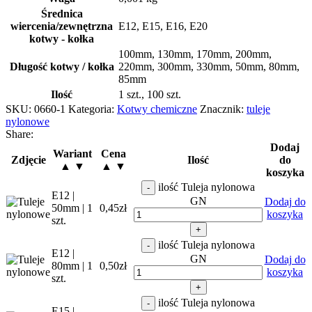
Średnica
wiercenia/zewnętrzna
E12
,
E15
,
E16
,
E20
kotwy - kołka
100mm
,
130mm
,
170mm
,
200mm
,
Długość kotwy / kołka
220mm
,
300mm
,
330mm
,
50mm
,
80mm
,
85mm
Ilość
1 szt.
,
100 szt.
SKU:
0660-1
Kategoria:
Kotwy chemiczne
Znacznik:
tuleje
nylonowe
Share:
Dodaj
Wariant
Cena
Zdjęcie
Ilość
do
▲ ▼
▲ ▼
koszyka
ilość Tuleja nylonowa
-
E12 |
GN
Dodaj do
50mm | 1
0,45
zł
koszyka
szt.
+
ilość Tuleja nylonowa
-
E12 |
GN
Dodaj do
80mm | 1
0,50
zł
koszyka
szt.
+
ilość Tuleja nylonowa
-
E15 |