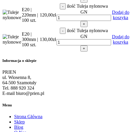
ilość Tuleja nylonowa
-
E20 |
GN
Dodaj do
220mm |
120,00
zł
koszyka
100 szt.
+
ilość Tuleja nylonowa
-
E20 |
GN
Dodaj do
300mm |
130,00
zł
koszyka
100 szt.
+
Informacja o sklepie
PRIEN
ul. Wiosenna 8,
64-500 Szamotuły
Tel. 888 920 324
E-mail biuro@prien.pl
Menu
Strona Główna
Sklep
Blog