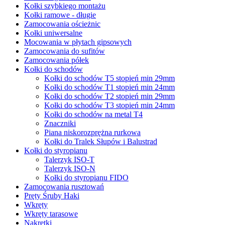
Kołki szybkiego montażu
Kołki ramowe - długie
Zamocowania ościeżnic
Kołki uniwersalne
Mocowania w płytach gipsowych
Zamocowania do sufitów
Zamocowania półek
Kołki do schodów
Kołki do schodów T5 stopień min 29mm
Kołki do schodów T1 stopień min 24mm
Kołki do schodów T2 stopień min 29mm
Kołki do schodów T3 stopień min 24mm
Kołki do schodów na metal T4
Znaczniki
Piana niskorozprężna rurkowa
Kołki do Tralek Słupów i Balustrad
Kołki do styropianu
Talerzyk ISO-T
Talerzyk ISO-N
Kołki do styropianu FIDO
Zamocowania rusztowań
Pręty Śruby Haki
Wkręty
Wkręty tarasowe
Nakrętki