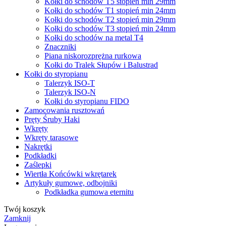
Kołki do schodów T5 stopień min 29mm
Kołki do schodów T1 stopień min 24mm
Kołki do schodów T2 stopień min 29mm
Kołki do schodów T3 stopień min 24mm
Kołki do schodów na metal T4
Znaczniki
Piana niskorozprężna rurkowa
Kołki do Tralek Słupów i Balustrad
Kołki do styropianu
Talerzyk ISO-T
Talerzyk ISO-N
Kołki do styropianu FIDO
Zamocowania rusztowań
Pręty Śruby Haki
Wkręty
Wkręty tarasowe
Nakrętki
Podkładki
Zaślepki
Wiertła Końcówki wkrętarek
Artykuły gumowe, odbojniki
Podkładka gumowa eternitu
Twój koszyk
Zamknij