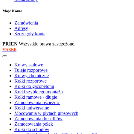
Moje Konto
Zamówienia
Adresy
Szczegóły konta
PRIEN
Wszystkie prawa zastrzeżone.
.
MARKK
Kotwy stalowe
Tuleje rozporowe
Kotwy chemiczne
Kołki rozporowe
Kołki do gazobetonu
Kołki szybkiego montażu
Kołki ramowe - długie
Zamocowania ościeżnic
Kołki uniwersalne
Mocowania w płytach gipsowych
Zamocowania do sufitów
Zamocowania półek
Kołki do schodów