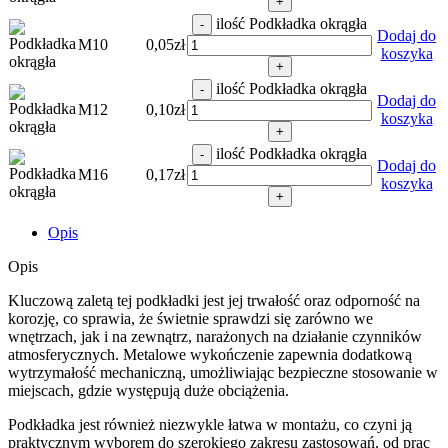
+
ilość Podkładka okrągła
-
Dodaj do
M10
0,05
zł
koszyka
+
ilość Podkładka okrągła
-
Dodaj do
M12
0,10
zł
koszyka
+
ilość Podkładka okrągła
-
Dodaj do
M16
0,17
zł
koszyka
+
Opis
Opis
Kluczową zaletą tej podkładki jest jej trwałość oraz odporność na
korozję, co sprawia, że świetnie sprawdzi się zarówno we
wnętrzach, jak i na zewnątrz, narażonych na działanie czynników
atmosferycznych. Metalowe wykończenie zapewnia dodatkową
wytrzymałość mechaniczną, umożliwiając bezpieczne stosowanie w
miejscach, gdzie występują duże obciążenia.
Podkładka jest również niezwykle łatwa w montażu, co czyni ją
praktycznym wyborem do szerokiego zakresu zastosowań, od prac