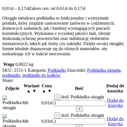
0,01
zł
–
0,17
zł
Zakres cen: od 0,01zł do 0,17zł
Okrągła metalowa podkładka to funkcjonalny i wytrzymały
produkt, który znajdzie zastosowanie zarówno w codziennych,
domowych zadaniach, jak i bardziej wymagających pracach
konstrukcyjnych. Wykonana z wysokiej jakości stali, oferuje
doskonałą ochronę powierzchni oraz stabilizację elementów
montażowych, takich jak śruby czy nakrętki. Dzięki swojej okrągłej
formie idealnie dopasowuje się do różnych materiałów, nie
uszkadzając ich w trakcie mocowania.
Waga
0,0022 kg
SKU:
2151-1
Kategoria:
Podkładki
Znaczniki:
Podkładka okrągła
,
podkładki
,
podkładki do kołków
Share:
Wariant
Cena
Dodaj do
Zdjęcie
Ilość
▲ ▼
▲ ▼
koszyka
ilość Podkładka okrągła
-
Dodaj do
M6
0,01
zł
koszyka
+
ilość Podkładka okrągła
-
Dodaj do
M8
0,03
zł
koszyka