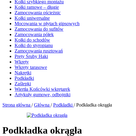
Kołki szybkiego montażu
Kołki ramowe – długie
Zamocowania ościeżnic
Kołki uniwersalne
Mocowania w płytach gipsowych
Zamocowania do sufitów
Zamocowania półek
Kołki do schodów
Kołki do styropianu
Zamocowania rusztowań
Pręty Śruby Haki
Wkręty
Wkręty tarasowe
Nakrętki
Podkładki
Zaślepki
Wiertła Końcówki wkrętarek
Artykuły gumowe, odbojniki
Strona główna
/
Główna
/
Podkładki
/
Podkładka okrągła
Podkładka okrągła