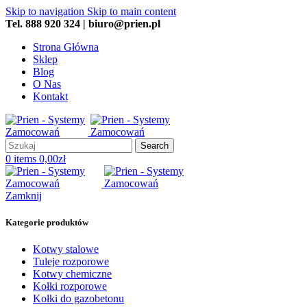
Skip to navigation
Skip to main content
Tel. 888 920 324 | biuro@prien.pl
Strona Główna
Sklep
Blog
O Nas
Kontakt
Search
0
items
0,00
zł
Zamknij
Kategorie produktów
Kotwy stalowe
Tuleje rozporowe
Kotwy chemiczne
Kołki rozporowe
Kołki do gazobetonu