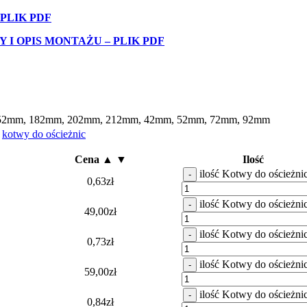
PLIK PDF
I OPIS MONTAŻU – PLIK PDF
52mm
,
182mm
,
202mm
,
212mm
,
42mm
,
52mm
,
72mm
,
92mm
kotwy do ościeżnic
Cena ▲ ▼
Ilość
ilość Kotwy do ościeżni
-
0,63
zł
ilość Kotwy do ościeżni
-
49,00
zł
ilość Kotwy do ościeżni
-
0,73
zł
ilość Kotwy do ościeżni
-
59,00
zł
ilość Kotwy do ościeżni
-
0,84
zł