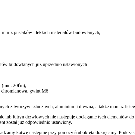
ki, mur z pustaków i lekkich materiałów budowlanych,
entów budowlanych już uprzednio ustawionych
ą (min. 20ľm),
ja chromianowa, gwint M6
nnych z tworzyw sztucznych, aluminium i drewna, a także montaż list
nic lub futryn drzwiowych nie następuje dociąganie tych elementów do ś
nt został już odpowiednio ustawiony.
zamy kotwę następnie przy pomocy śrubokręta dokręcamy. Podczas te