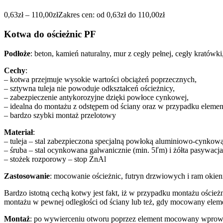
0,63
zł
–
110,00
zł
Zakres cen: od 0,63zł do 110,00zł
Kotwa do ościeżnic PF
Podłoże
: beton, kamień naturalny, mur z cegły pełnej, cegły kratów
Cechy
:
– kotwa przejmuje wysokie wartości obciążeń poprzecznych,
– sztywna tuleja nie powoduje odkształceń ościeżnicy,
– zabezpieczenie antykorozyjne dzięki powłoce cynkowej,
– idealna do montażu z odstępem od ściany oraz w przypadku elem
– bardzo szybki montaż przelotowy
Materiał
:
– tuleja – stal zabezpieczona specjalną powłoką aluminiowo-cynkow
– śruba – stal ocynkowana galwanicznie (min. 5ľm) i żółta pasywac
– stożek rozporowy – stop ZnAl
Zastosowanie
: mocowanie ościeżnic, futryn drzwiowych i ram okie
Bardzo istotną cechą kotwy jest fakt, iż w przypadku montażu oścież
montażu w pewnej odległości od ściany lub też, gdy mocowany eleme
Montaż
: po wywierceniu otworu poprzez element mocowany wprowad