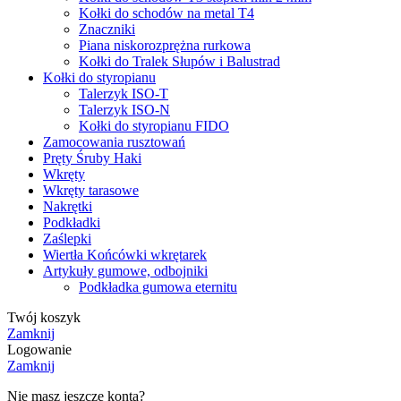
Kołki do schodów na metal T4
Znaczniki
Piana niskorozprężna rurkowa
Kołki do Tralek Słupów i Balustrad
Kołki do styropianu
Talerzyk ISO-T
Talerzyk ISO-N
Kołki do styropianu FIDO
Zamocowania rusztowań
Pręty Śruby Haki
Wkręty
Wkręty tarasowe
Nakrętki
Podkładki
Zaślepki
Wiertła Końcówki wkrętarek
Artykuły gumowe, odbojniki
Podkładka gumowa eternitu
Twój koszyk
Zamknij
Logowanie
Zamknij
Nie masz jeszcze konta?