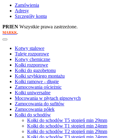
Zamówienia
Adresy
Szczegóły konta
PRIEN
Wszystkie prawa zastrzeżone.
.
MARKK
Kotwy stalowe
Tuleje rozporowe
Kotwy chemiczne
Kołki rozporowe
Kołki do gazobetonu
Kołki szybkiego montażu
Kołki ramowe - długie
Zamocowania ościeżnic
Kołki uniwersalne
Mocowania w płytach gipsowych
Zamocowania do sufitów
Zamocowania półek
Kołki do schodów
Kołki do schodów T5 stopień min 29mm
Kołki do schodów T1 stopień min 24mm
Kołki do schodów T2 stopień min 29mm
Kołki do schodów T3 stopień min 24mm