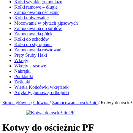
Kołki szybkiego montażu
Kołki ramowe – długie
Zamocowania ościeżnic
Kołki uniwersalne
Mocowania w płytach gipsowych
Zamocowania do sufitów
Zamocowania półek
Kołki do schodów
Kołki do styropianu
Zamocowania rusztowań
Pręty Śruby Haki
Wkręty
Wkręty tarasowe
Nakrętki
Podkładki
Zaślepki
Wiertła Końcówki wkrętarek
Artykuły gumowe, odbojniki
Strona główna
/
Główna
/
Zamocowania ościeżnic
/
Kotwy do oścież
Kotwy do ościeżnic PF