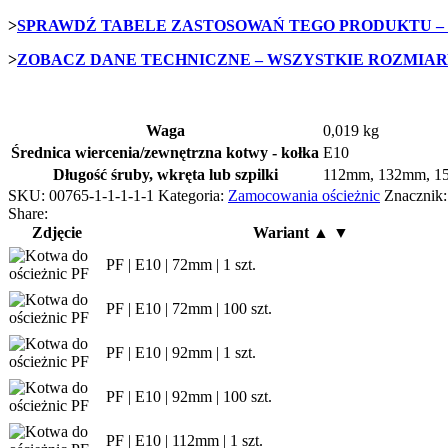
>
SPRAWDŹ TABELE ZASTOSOWAŃ TEGO PRODUKTU – 
>
ZOBACZ DANE TECHNICZNE – WSZYSTKIE ROZMIARY 
Waga
0,019 kg
Średnica wiercenia/zewnętrzna kotwy - kołka
E10
Długość śruby, wkręta lub szpilki
112mm
,
132mm
,
1
SKU:
00765-1-1-1-1-1
Kategoria:
Zamocowania ościeżnic
Znacznik:
Share:
Zdjęcie
Wariant ▲ ▼
PF | E10 | 72mm | 1 szt.
PF | E10 | 72mm | 100 szt.
PF | E10 | 92mm | 1 szt.
PF | E10 | 92mm | 100 szt.
PF | E10 | 112mm | 1 szt.