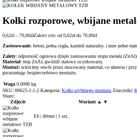
Kołki rozporowe, wbijane meta
0,62
zł
–
70,00
zł
Zakres cen: od 0,62zł do 70,00zł
Zastosowanie
: beton, pełna cegła, kamień naturalny. i inne pełne ma
Zalety
: odporność ogniowa dzięki zastosowaniu stopu metalu (ZnAl
Materiał
: stop ZnAl, gwóźdź stalowy ocynkowany.
Montaż:
wiercimy otwór przez mocowany materiał, co ułatwia i przyś
gwarantując bezpieczeństwo montażu.
Waga
0,0096 kg
SKU:
00625-1-1-2
Kategoria:
Kołki szybkiego montażu
Znaczniki:
K
Share:
Zdjęcie
Wariant ▲ ▼
E6 | 40mm | 1 szt.