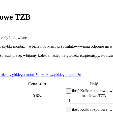
lowe TZB
teriały budowlane.
), szybki montaż – wbicie młotkiem, przy zalutowywaniu odporne na w
piesza pracę, wbijamy kołek a następnie gwóźdź rozpierający. Podczas 
ołek szybkiego montażu
,
kołki szybkiego montażu
Cena ▲ ▼
Ilość
ilość Kołki rozporowe, w
-
0,62
zł
metalowe TZB
ilość Kołki rozporowe, w
-