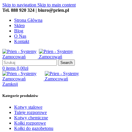
Skip to navigation
Skip to main content
Tel. 888 920 324 | biuro@prien.pl
Strona Główna
Sklep
Blog
O Nas
Kontakt
Search
0
items
0,00
zł
Zamknij
Kategorie produktów
Kotwy stalowe
Tuleje rozporowe
Kotwy chemiczne
Kołki rozporowe
Kołki do gazobetonu