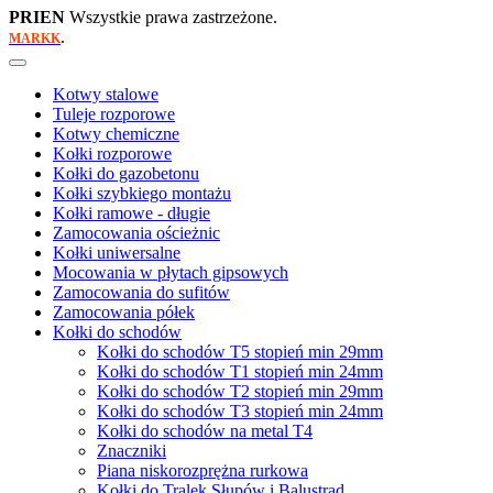
PRIEN
Wszystkie prawa zastrzeżone.
.
MARKK
Kotwy stalowe
Tuleje rozporowe
Kotwy chemiczne
Kołki rozporowe
Kołki do gazobetonu
Kołki szybkiego montażu
Kołki ramowe - długie
Zamocowania ościeżnic
Kołki uniwersalne
Mocowania w płytach gipsowych
Zamocowania do sufitów
Zamocowania półek
Kołki do schodów
Kołki do schodów T5 stopień min 29mm
Kołki do schodów T1 stopień min 24mm
Kołki do schodów T2 stopień min 29mm
Kołki do schodów T3 stopień min 24mm
Kołki do schodów na metal T4
Znaczniki
Piana niskorozprężna rurkowa
Kołki do Tralek Słupów i Balustrad