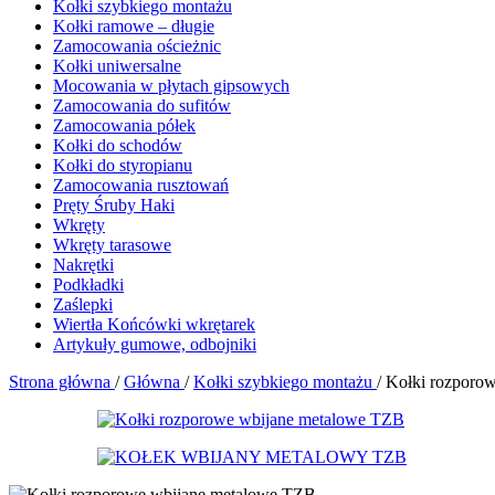
Kołki szybkiego montażu
Kołki ramowe – długie
Zamocowania ościeżnic
Kołki uniwersalne
Mocowania w płytach gipsowych
Zamocowania do sufitów
Zamocowania półek
Kołki do schodów
Kołki do styropianu
Zamocowania rusztowań
Pręty Śruby Haki
Wkręty
Wkręty tarasowe
Nakrętki
Podkładki
Zaślepki
Wiertła Końcówki wkrętarek
Artykuły gumowe, odbojniki
Strona główna
/
Główna
/
Kołki szybkiego montażu
/
Kołki rozporo