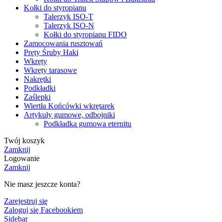
Kołki do styropianu
Talerzyk ISO-T
Talerzyk ISO-N
Kołki do styropianu FIDO
Zamocowania rusztowań
Pręty Śruby Haki
Wkręty
Wkręty tarasowe
Nakrętki
Podkładki
Zaślepki
Wiertła Końcówki wkrętarek
Artykuły gumowe, odbojniki
Podkładka gumowa eternitu
Twój koszyk
Zamknij
Logowanie
Zamknij
Nie masz jeszcze konta?
Zarejestruj się
Zaloguj się Facebookiem
Sidebar