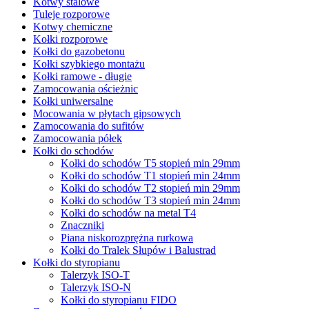
Kotwy stalowe
Tuleje rozporowe
Kotwy chemiczne
Kołki rozporowe
Kołki do gazobetonu
Kołki szybkiego montażu
Kołki ramowe - długie
Zamocowania ościeżnic
Kołki uniwersalne
Mocowania w płytach gipsowych
Zamocowania do sufitów
Zamocowania półek
Kołki do schodów
Kołki do schodów T5 stopień min 29mm
Kołki do schodów T1 stopień min 24mm
Kołki do schodów T2 stopień min 29mm
Kołki do schodów T3 stopień min 24mm
Kołki do schodów na metal T4
Znaczniki
Piana niskorozprężna rurkowa
Kołki do Tralek Słupów i Balustrad
Kołki do styropianu
Talerzyk ISO-T
Talerzyk ISO-N
Kołki do styropianu FIDO