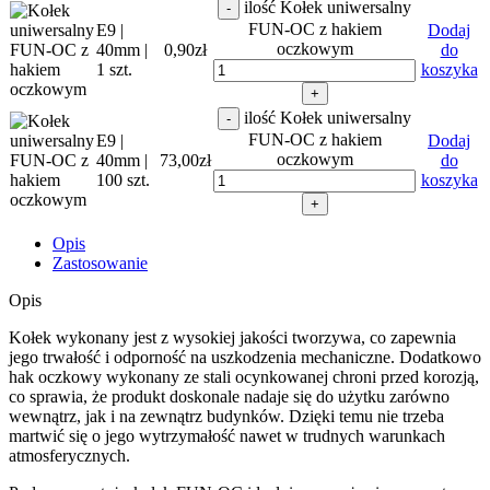
ilość Kołek uniwersalny
-
FUN-OC z hakiem
E9 |
Dodaj
oczkowym
40mm |
0,90
zł
do
1 szt.
koszyka
+
ilość Kołek uniwersalny
-
FUN-OC z hakiem
E9 |
Dodaj
oczkowym
40mm |
73,00
zł
do
100 szt.
koszyka
+
Opis
Zastosowanie
Opis
Kołek wykonany jest z wysokiej jakości tworzywa, co zapewnia
jego trwałość i odporność na uszkodzenia mechaniczne. Dodatkowo
hak oczkowy wykonany ze stali ocynkowanej chroni przed korozją,
co sprawia, że produkt doskonale nadaje się do użytku zarówno
wewnątrz, jak i na zewnątrz budynków. Dzięki temu nie trzeba
martwić się o jego wytrzymałość nawet w trudnych warunkach
atmosferycznych.