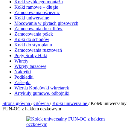
Kołki szybkiego montażu
Kołki ramowe – długie
Zamocowania ościeżnic
Kołki uniwersalne
Mocowania w płytach gipsowych
Zamocowania do sufitów
Zamocowania półek
Kołki do schodów
Kołki do styropianu
Zamocowania rusztowań
Pręty Śruby Haki
Wkręty
Wkręty tarasowe
Nakrętki
Podkładki
Zaślepki
Wiertła Końcówki wkrętarek
Artykuły gumowe, odbojniki
Strona główna
/
Główna
/
Kołki uniwersalne
/
Kołek uniwersalny
FUN-OC z hakiem oczkowym