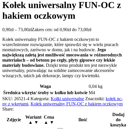
Kołek uniwersalny FUN-OC z
hakiem oczkowym
0,90
zł
–
73,00
zł
Zakres cen: od 0,90zł do 73,00zł
Kołek uniwersalny FUN-OC z hakiem oczkowym to
wszechstronne rozwiązanie, które sprawdzi się w wielu pracach
montażowych, zarówno w domu, jak i na budowie.
Jego
największą zaletą jest możliwość mocowania w różnorodnych
materiałach – od betonu po cegły, płyty gipsowe czy lekkie
materiały budowlane.
Dzięki temu produkt ten jest niezwykle
uniwersalny, pozwalając na solidne zamocowanie akcesoriów
wiszących, takich jak dekoracje, lampy czy kwietniki.
Waga
0,04 kg
Średnica wkręta/ śruby w kołku lub kotwie
M4
SKU:
26521-4
Kategoria:
Kołki uniwersalne
Znaczniki:
kołek nc-
nv z wkrętami
,
Kołek uniwersalny FUN-OC z hakiem oczkowym
Share:
Dodaj
Wariant
Cena
Zdjęcie
Ilość
do
▲ ▼
▲ ▼
koszyka