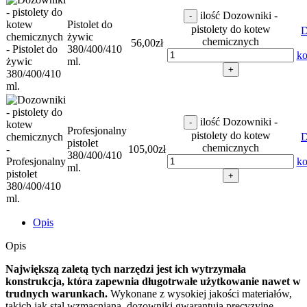
ilość Dozowniki -
-
Pistolet do
pistolety do kotew
D
żywic
chemicznych
56,00
zł
380/400/410
ko
ml.
+
ilość Dozowniki -
-
Profesjonalny
pistolety do kotew
D
pistolet
chemicznych
105,00
zł
380/400/410
ko
ml.
+
Opis
Opis
Największą zaletą tych narzędzi jest ich wytrzymała
konstrukcja, która zapewnia długotrwałe użytkowanie nawet w
trudnych warunkach.
Wykonane z wysokiej jakości materiałów,
takich jak stal wzmacniana, dozowniki gwarantują precyzyjne