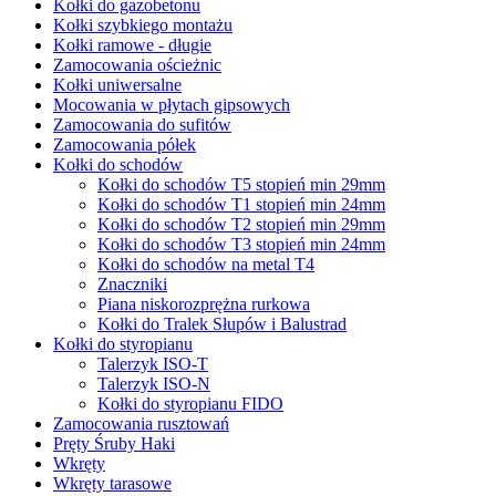
Kołki do gazobetonu
Kołki szybkiego montażu
Kołki ramowe - długie
Zamocowania ościeżnic
Kołki uniwersalne
Mocowania w płytach gipsowych
Zamocowania do sufitów
Zamocowania półek
Kołki do schodów
Kołki do schodów T5 stopień min 29mm
Kołki do schodów T1 stopień min 24mm
Kołki do schodów T2 stopień min 29mm
Kołki do schodów T3 stopień min 24mm
Kołki do schodów na metal T4
Znaczniki
Piana niskorozprężna rurkowa
Kołki do Tralek Słupów i Balustrad
Kołki do styropianu
Talerzyk ISO-T
Talerzyk ISO-N
Kołki do styropianu FIDO
Zamocowania rusztowań
Pręty Śruby Haki
Wkręty
Wkręty tarasowe