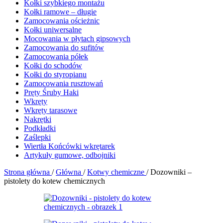
Kołki szybkiego montażu
Kołki ramowe – długie
Zamocowania ościeżnic
Kołki uniwersalne
Mocowania w płytach gipsowych
Zamocowania do sufitów
Zamocowania półek
Kołki do schodów
Kołki do styropianu
Zamocowania rusztowań
Pręty Śruby Haki
Wkręty
Wkręty tarasowe
Nakrętki
Podkładki
Zaślepki
Wiertła Końcówki wkrętarek
Artykuły gumowe, odbojniki
Strona główna
/
Główna
/
Kotwy chemiczne
/
Dozowniki –
pistolety do kotew chemicznych