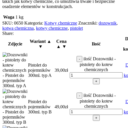
takich jak kotwy chemiczne, co umożliwia trwałe i bezpieczne
osadzenie elementów w konstrukcjach.
Waga
1 kg
SKU:
0650
Kategoria:
Kotwy chemiczne
Znaczniki:
dozownik
,
kotwa chemiczna
,
kotwy chemiczne
,
pistolet
Share:
D
Wariant ▲
Cena
Zdjęcie
Ilość
▼
▲ ▼
ko
ilość Dozowniki -
-
pistolety do kotew
Pistolet do
D
chemicznych
pojemników
39,00
zł
300ml. typ A
ko
+
ilość Dozowniki -
-
pistolety do kotew
Pistolet do
D
chemicznych
pojemników
49,00
zł
300ml. typ B
ko
+