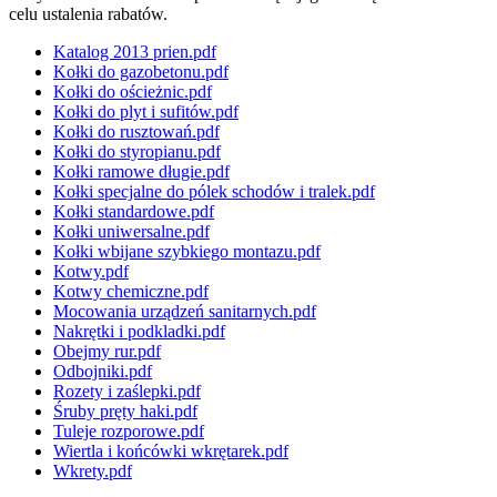
celu ustalenia rabatów.
Katalog 2013 prien.pdf
Kołki do gazobetonu.pdf
Kołki do ościeżnic.pdf
Kołki do plyt i sufitów.pdf
Kołki do rusztowań.pdf
Kołki do styropianu.pdf
Kołki ramowe długie.pdf
Kołki specjalne do pólek schodów i tralek.pdf
Kołki standardowe.pdf
Kołki uniwersalne.pdf
Kołki wbijane szybkiego montazu.pdf
Kotwy.pdf
Kotwy chemiczne.pdf
Mocowania urządzeń sanitarnych.pdf
Nakrętki i podkladki.pdf
Obejmy rur.pdf
Odbojniki.pdf
Rozety i zaślepki.pdf
Śruby pręty haki.pdf
Tuleje rozporowe.pdf
Wiertla i końcówki wkrętarek.pdf
Wkrety.pdf