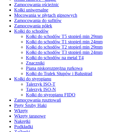
Zamocowania ościeżnic
Kołki uniwersalne
Mocowania w płytach gipsowych
Zamocowania do sufitów
Zamocowania półek
Kołki do schodów
Kołki do schodów T5 stopień min 29mm
Kołki do schodów T1 stopień min 24mm
Kołki do schodów T2 stopień min 29mm
Kołki do schodów T3 stopień min 24mm
Kołki do schodów na metal T4
Znaczniki
Piana niskorozprężna rurkowa
Kołki do Tralek Słupów i Balustrad
Kołki do styropianu
Talerzyk ISO-T
Talerzyk ISO-N
Kołki do styropianu FIDO
Zamocowania rusztowań
Pręty Śruby Haki
Wkręty
Wkręty tarasowe
Nakrętki
Podkładki
Zaślepki