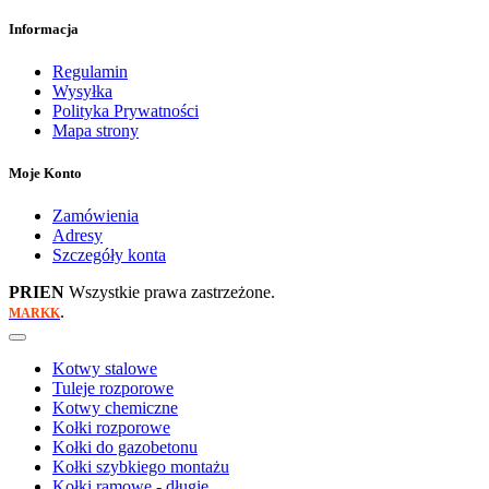
Informacja
Regulamin
Wysyłka
Polityka Prywatności
Mapa strony
Moje Konto
Zamówienia
Adresy
Szczegóły konta
PRIEN
Wszystkie prawa zastrzeżone.
.
MARKK
Kotwy stalowe
Tuleje rozporowe
Kotwy chemiczne
Kołki rozporowe
Kołki do gazobetonu
Kołki szybkiego montażu
Kołki ramowe - długie